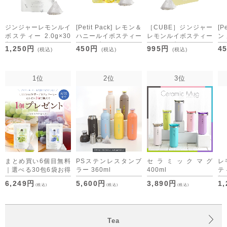
ジンジャーレモンルイ
[Petit Pack] レモン＆
［CUBE］ジンジャー
[P
ボスティー 2.0g×30
ハニールイボスティー
レモンルイボスティー
ン
包
2.5g×5包
2.0g×20包
1.
1,250円
450円
995円
4
(税込)
(税込)
(税込)
[M便 1/3]
[M便 1/10]
[M
1位
2位
3位
まとめ買い6個目無料
PSステンレスタンブ
セラミックマグ
レ
｜選べる30包6袋お得
ラー 360ml
400ml
テ
セット デカフェコー
便 
6,249円
5,600円
3,890円
1
(税込)
(税込)
(税込)
ヒーも仲間入り
Tea