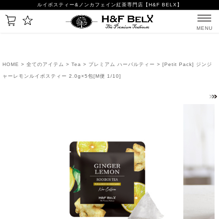
ルイボスティー&ノンカフェイン紅茶専門店【H&F BELX】
MENU
HOME
>
全てのアイテム
>
Tea
>
プレミアム ハーバルティー
> [Petit Pack] ジンジ
ャーレモンルイボスティー 2.0g×5包[M便 1/10]