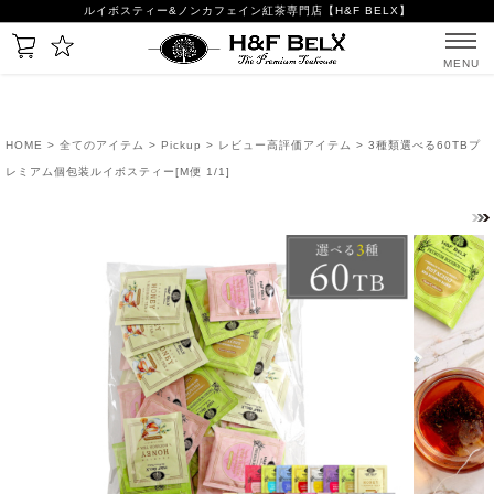
ルイボスティー&ノンカフェイン紅茶専門店【H&F BELX】
MENU
HOME
>
全てのアイテム
>
Pickup
>
レビュー高評価アイテム
> 3種類選べる60TBプ
レミアム個包装ルイボスティー[M便 1/1]