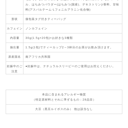
ル、はちみつパウダー(はちみつ(国産)、デキストリン)/香料、甘味
料(アスパルテーム·Lフェニルアラニン化合物)
形状
個包装タグ付きティーバッグ
カフェイン
ノンカフェイン
内容量
30g(1.5g×20包)×お好きな3種類
抽出量
1.5g(1包)でティーカップ2～3杯分のお茶がお飲み頂けます。
原産国名
南アフリカ共和国
妊娠中のご
●妊娠中は、ナチュラルスリーピーのご使用はお控えください。
注意
本品に含まれるアレルギー物質
（特定原材料とそれに準ずるもの：28品目）
大豆（黒豆ルイボスのみ） 他は該当なし