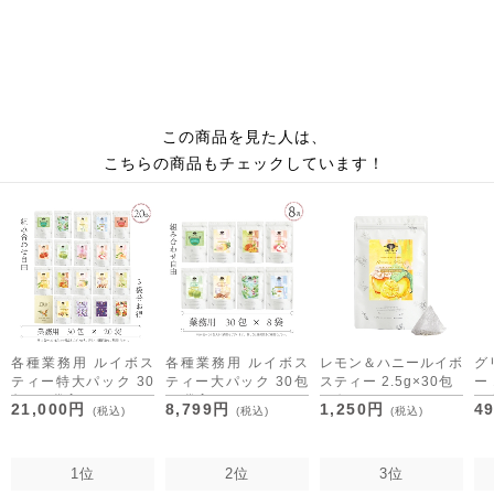
この商品を見た人は、
こちらの商品もチェックしています！
各種業務用 ルイボス
各種業務用 ルイボス
レモン＆ハニールイボ
グ
ティー特大パック 30
ティー大パック 30包
スティー 2.5g×30包
ー 
包×20袋入
×8袋入
[M便 1/3]
[M
21,000円
8,799円
1,250円
4
(税込)
(税込)
(税込)
1位
2位
3位