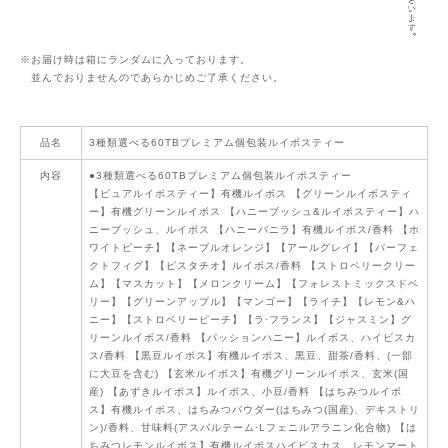
※お届け時は箱にランダムに入っております。
並んでおりませんのであらかじめご了承ください。
品名
3種類選べる60TBプレミアム個包装ルイボスティー
内容
●3種類選べる60TBプレミアム個包装ルイボスティー
【ピュアルイボスティー】有機ルイボス 【グリーンルイボスティ
ー】有機グリーンルイボス 【ハニーブッシュ&ルイボスティー】ハ
ニーブッシュ、ルイボス 【ハニーバニラ】有機ルイボス/香料 【ホ
ワイトピーチ】【ネーブルオレンジ】【アールグレイ】【パーフェ
クトフィグ】【ピスタチオ】ルイボス/香料 【ストロベリークリー
ム】【マスカット】【メロンクリーム】【フォレストミックスドベ
リー】【グリーンアップル】【マンゴー】【ライチ】【レモン&ハ
ニー】【ストロベリーピーチ】【ラ·フランス】【ジャスミン】グ
リーンルイボス/香料 【パッションハニー】ルイボス、ハイビスカ
ス/香料 【黒豆ルイボス】有機ルイボス、黒豆、甜茶/香料、(一部
に大豆を含む) 【玄米ルイボス】有機グリーンルイボス、玄米(国
産) 【あずきルイボス】ルイボス、小豆/香料 【はちみつルイボ
ス】有機ルイボス、はちみつパウダー(はちみつ(国産)、デキストリ
ン)/香料、甘味料(アスパルテーム·Lフェニルアラニン化合物) 【は
ちみつレモンルイボス】有機ルイボスハイビスカス、レモンマート