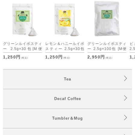
グリーンルイボスティ
レモン＆ハニールイボ
グリーンルイボスティ
ピ
ー 2.5g×30包
[M便
スティー 2.5g×30包
ー 2.5g×100包
[M便
2.
1/3]
[M便 1/3]
1/1]
1,250円
1,250円
2,950円
1
(税込)
(税込)
(税込)
Tea
Decaf Coffee
Tumbler＆Mug