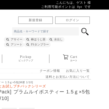
こんにちは、ゲスト 様
ご利用可能ポイントは 0pt です
新規登録
ログイン
アサイー
棒ほうじ茶
水出し
アソート
PSタンブラー
Pickup
Cart
ピックアップ
カート
クーポン情報
お気に入り一覧
送料とお支払い方法について
ー 1.5ｇ×5包[M便 1/10]
とお試しプチパックシリーズ
it Pack] プラムルイボスティー 1.5ｇ×5包
/10]