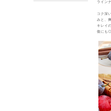
ライン
コク深
みと、
キレイ
復にも