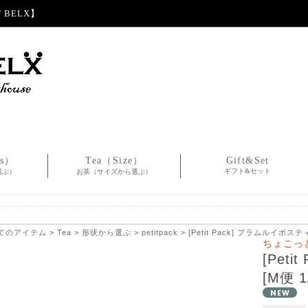
BELX】
es）
Tea（Size）
Gift&Set
ギフト&セット
選ぶ）
お茶（サイズから選ぶ）
てのアイテム
>
Tea
>
形状から選ぶ
>
petitpack
> [Petit Pack] プラムルイボスティ
ちょこっ
[Pet
[M便 1