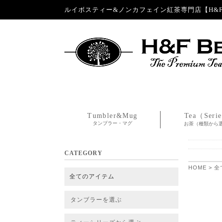
ルイボスティー&ノンカフェイン紅茶専門店【H&F 
Tumbler&Mug
Tea（Seri
タンブラー・マグ
お茶（種類から
CATEGORY
HOME
>
全
全てのアイテム
タンブラーを選ぶ
タンブラー
タンブラー交換パーツ・カバー