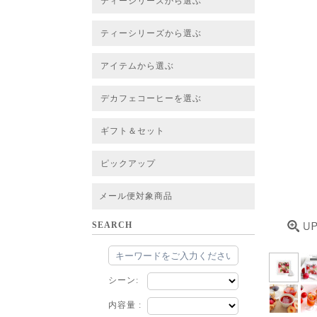
ティーシリーズから選ぶ
すべてのお茶一覧
ベーシックティー
フレーバーティー
はちみつルイボスティー
チャイルイボスティー
ハーブブレンドティー
穀物ブレンドティー
アソート
ティーシリーズから選ぶ
すべてのお茶一覧
ベーシックティー
フレーバーティー
はちみつルイボスティー
チャイルイボスティー
ハーブブレンドティー
穀物ブレンドティー
ルイボススープティー
アソート
アイテムから選ぶ
すべてのお茶一覧
グリーンルイボスベース
ピュアルイボスベース
ハニーブッシュベース
プレミアム個包装
30包/100包ボリュームパック
スタンダード 20包
CUBE 20包
プチシリーズ 5包
デカフェコーヒーを選ぶ
デカフェコーヒー一覧
デカフェコーヒーまとめ買い
ギフト＆セット
ギフト＆セット一覧
初めてセット
選べるセット
お茶のセット
タンブラー付きセット
アソート
ラッピング・その他
ピックアップ
フード
定期購入
お得なまとめ買いサービス
法人お取引をご希望のお客様
ルイボスティー茶葉 バルク販売
メール便対象商品
SEARCH
シーン:
内容量 :