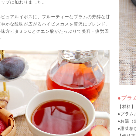
ナップに加わりました。
いピュアルイボスに、フルーティーなプラムの芳醇な甘
爽やかな酸味が広がるハイビスカスを贅沢にブレンド。
の味方ビタミンCとクエン酸がたっぷりで美容・疲労回
◎
●プラ
【材料】
●プラム
●お湯（9
●甜菜糖
【作り方