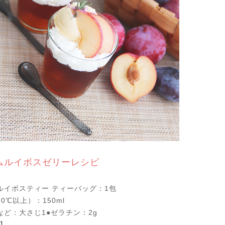
ムルイボスゼリーレシピ
ルイボスティー ティーバッグ：1包
0℃以上）：150ml
など：大さじ1●ゼラチン：2g
】