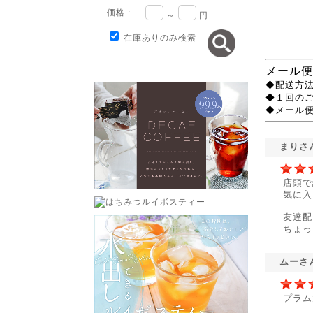
価格 :
～
円
在庫ありのみ検索
メール便
◆配送方法
◆１回の
◆メール
まりさ
店頭で
気に入
友達配
ちょっ
ムーさ
プラム