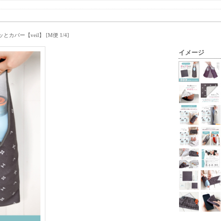
とカバー【veil】 [M便 1/4]
イメージ