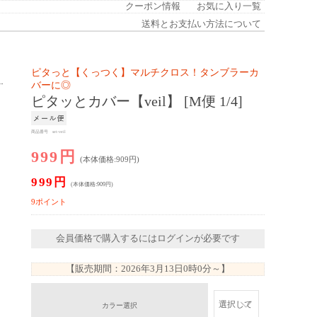
クーポン情報
お気に入り一覧
送料とお支払い方法について
ピタっと【くっつく】マルチクロス！タンブラーカ
バーに◎
ピタッとカバー【veil】 [M便 1/4]
商品番号 set-veil
999円
(本体価格:909円)
999円
(本体価格:909円)
9ポイント
会員価格で購入するにはログインが必要です
【販売期間：
2026年3月13日0時0分
～】
カラー選択