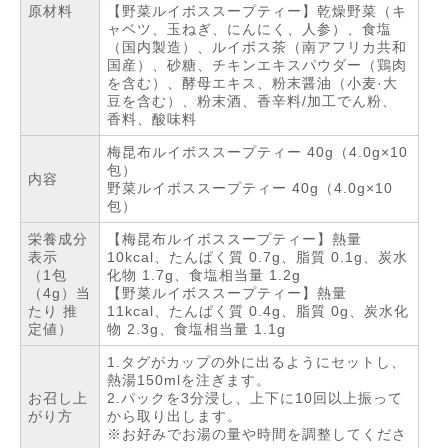
原材料
【野菜ルイボススープティー】乾燥野菜（キ
ャベツ、玉ねぎ、にんにく、人参）、食塩
（国内製造）、ルイボス茶（南アフリカ共和
国産）、砂糖、チキンエキスパウダー（鶏肉
を含む）、酵母エキス、粉末醤油（小麦·大
豆を含む）、粉末酒、香辛料/加工でん粉、
香料、酸味料
梅昆布ルイボススープティー 40g（4.0g×10
包）
内容
野菜ルイボススープティー 40g（4.0g×10
包）
栄養成分
【梅昆布ルイボススープティー】熱量
表示
10kcal、たんぱく質 0.7g、脂質 0.1g、炭水
（1包
化物 1.7g、食塩相当量 1.2g
（4g）当
【野菜ルイボススープティー】熱量
たり 推
11kcal、たんぱく質 0.4g、脂質 0g、炭水化
定値）
物 2.3g、食塩相当量 1.1g
1.タグがカップの外に出るようにセットし、
熱湯150mlを注ぎます。
お召し上
2.パックを3分浸し、上下に10回以上振って
がり方
から取り出します。
※お好みでお湯の量や時間を調整してくださ