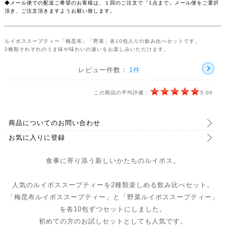
◆メール便での配送ご希望のお客様は、１回のご注文で「1点まで」メール便をご選択
頂き、ご注文頂きますようお願い致します。
ルイボススープティー「梅昆布」「野菜」各10包入りの飲み比べセットです。
2種類それぞれのうま味や味わいの違いをお楽しみいただけます。
レビュー件数：
1件
この商品の平均評価：
5.00
商品についてのお問い合わせ
お気に入りに登録
食事に寄り添う新しいかたちのルイボス。
人気のルイボススープティーを2種類楽しめる飲み比べセット。
「梅昆布ルイボススープティー」と「野菜ルイボススープティー」
を各10包ずつセットにしました。
初めての方のお試しセットとしても人気です。