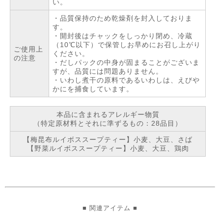
い。
・品質保持のため乾燥剤を封入しておりま
す。
・開封後はチャックをしっかり閉め、冷蔵
（10℃以下）で保管しお早めにお召し上がり
ご使用上
ください。
の注意
・だしパックの中身が固まることがございま
すが、品質には問題ありません。
・いわし煮干の原料であるいわしは、えびや
かにを捕食しています。
本品に含まれるアレルギー物質
（特定原材料とそれに準ずるもの：28品目）
【梅昆布ルイボススープティー】小麦、大豆、さば
【野菜ルイボススープティー】小麦、大豆、鶏肉
■ 関連アイテム ■