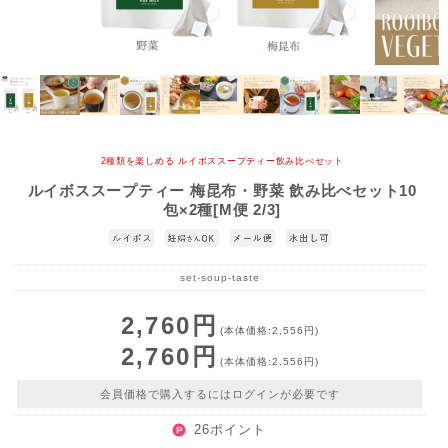
2種類を楽しめる ルイボススープティー飲み比べセット
ルイボススープティー 梅昆布・野菜 飲み比べセット10
包×2種[M便 2/3]
set-soup-taste
2,760円
(本体価格:2,556円)
2,760円
(本体価格:2,556円)
会員価格で購入するにはログインが必要です
26ポイント