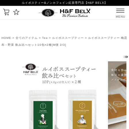
ルイボスティー&ノンカフェイン紅茶専門店【H&F BELX】
MENU
HOME
>
全てのアイテム
>
Tea
>
ルイボススープティー
> ルイボススープティー 梅昆
布・野菜 飲み比べセット10包×2種[M便 2/3]