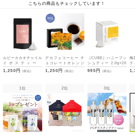
こちらの商品もチェックしています！
ルビーカカオチャイル
デカフェコーヒー チ
［CUBE］ハニーブッ
梅
イボスティー
ョコレートオレンジ
シュティー 2.0g×20
テ
2.0g×10包 [M便 1/3]
ドリップバッグ5包
包
[M
1,250円
1,250円
995円
1
(税込)
(税込)
(税込)
1位
2位
3位