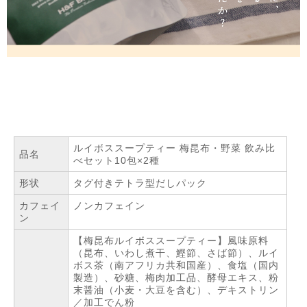
ルイボススープティー 梅昆布・野菜 飲み比
品名
べセット10包×2種
形状
タグ付きテトラ型だしパック
カフェイ
ノンカフェイン
ン
【梅昆布ルイボススープティー】風味原料
（昆布、いわし煮干、鰹節、さば節）、ルイ
ボス茶（南アフリカ共和国産）、食塩（国内
製造）、砂糖、梅肉加工品、酵母エキス、粉
末醤油（小麦・大豆を含む）、デキストリン
／加工でん粉