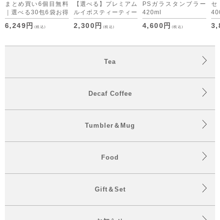
まとめ買い6個目無料
【選べる】プレミアム
PSガラスタンブラー
｜選べる30包6袋お得
ルイボスティーティー
420ml
40
セット デカフェコー
バッグ・デカフェコー
6,249円
2,300円
4,600円
3
(税込)
(税込)
(税込)
ヒーも仲間入り
ヒー アソート （ON
time/OFF time） [M
便 1/1]
Tea
Decaf Coffee
Tumbler＆Mug
Food
Gift＆Set