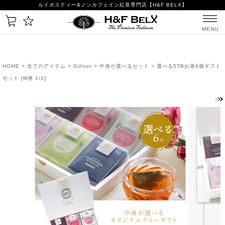
ルイボスティー&ノンカフェイン紅茶専門店【H&F BELX】
MENU
HOME
>
全てのアイテム
>
Giftset
>
中身が選べるセット
> 選べる5TBお茶6個ギフト
セット [M便 1/1]