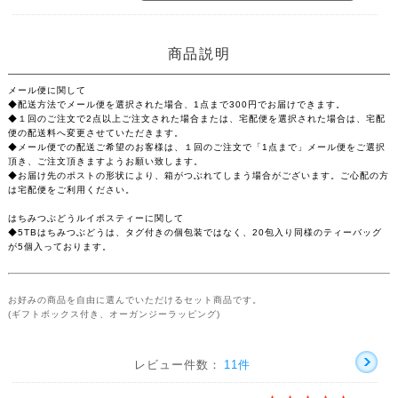
商品説明
メール便に関して
◆配送方法でメール便を選択された場合、1点まで300円でお届けできます。
◆１回のご注文で2点以上ご注文された場合または、宅配便を選択された場合は、宅配
便の配送料へ変更させていただきます。
◆メール便での配送ご希望のお客様は、１回のご注文で「1点まで」メール便をご選択
頂き、ご注文頂きますようお願い致します。
◆お届け先のポストの形状により、箱がつぶれてしまう場合がございます。ご心配の方
は宅配便をご利用ください。
はちみつぶどうルイボスティーに関して
◆5TBはちみつぶどうは、タグ付きの個包装ではなく、20包入り同様のティーバッグ
が5個入っております。
お好みの商品を自由に選んでいただけるセット商品です。
(ギフトボックス付き、オーガンジーラッピング)
レビュー件数：
11件