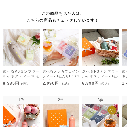
この商品を見た人は、
こちらの商品もチェックしています！
選べるPSタンブラー
選べるノンカフェイン
選べるPSタンブラー
選べ
ルイボスティー20包
ティー20包入りBOX2
ルイボスティー20包2
ギ
＆5tbのギフトセット
個ギフトセット
個ギフトセット
[M
6,385円
2,090円
6,890円
1
(税込)
(税込)
(税込)
1位
2位
3位