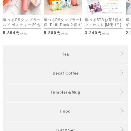
選べるPSタンブラー
選べるPSタンブラー1
選べる5TBお茶6個ギ
選べ
ルイボスティー20包
個 Petit Pack 2個ギ
フトセット
[M便 1/1]
ギ
CUBE ギフトセット
フトセット
1/1
5,894円
5,800円
3,240円
2
(税込)
(税込)
(税込)
Tea
Decaf Coffee
Tumbler＆Mug
Food
Gift＆Set