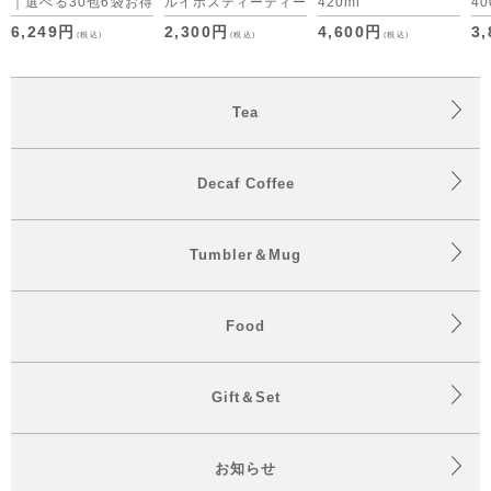
｜選べる30包6袋お得
ルイボスティーティー
420ml
40
セット デカフェコー
バッグ・デカフェコー
6,249円
2,300円
4,600円
3
(税込)
(税込)
(税込)
ヒーも仲間入り
ヒー アソート （ON
time/OFF time） [M
便 1/1]
Tea
Decaf Coffee
Tumbler＆Mug
Food
Gift＆Set
お知らせ