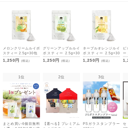
メロンクリームルイボ
グリーンアップルルイ
ネーブルオレンジルイ
ピ
スティー 2.5g×30包
ボスティー 2.5g×30
ボスティー 2.5g×30
ー 
[M便 1/3]
包
包
[M
1,250円
1,250円
1,250円
1
(税込)
(税込)
(税込)
[M便 1/3]
[M便 1/3]
1位
2位
3位
まとめ買い6個目無料
【選べる】プレミアム
PSガラスタンブラー