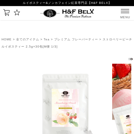
ルイボスティー&ノンカフェイン紅茶専門店【H&F BELX】
MENU
HOME
>
全てのアイテム
>
Tea
>
プレミアム フレーバーティー
> ストロベリーピーチ
ルイボスティー 2.5g×30包[M便 1/3]