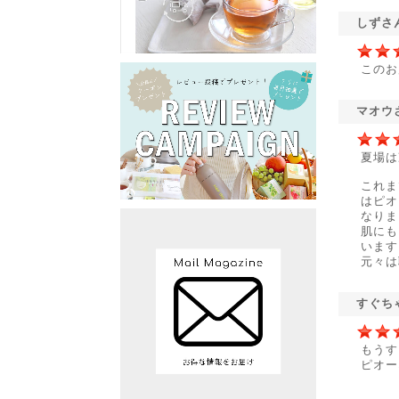
しずさ
このお
マオウ
夏場は
これま
はピオ
なりま
肌にも
います
元々は
すぐち
もうす
ピオー