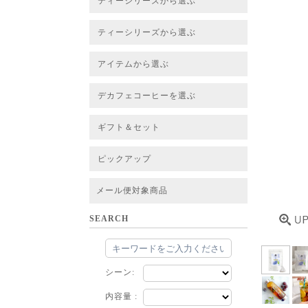
ティーシリーズから選ぶ
すべてのお茶一覧
ベーシックティー
フレーバーティー
はちみつルイボスティー
チャイルイボスティー
ハーブブレンドティー
穀物ブレンドティー
アソート
ティーシリーズから選ぶ
すべてのお茶一覧
ベーシックティー
フレーバーティー
はちみつルイボスティー
チャイルイボスティー
ハーブブレンドティー
穀物ブレンドティー
ルイボススープティー
アソート
アイテムから選ぶ
すべてのお茶一覧
グリーンルイボスベース
ピュアルイボスベース
ハニーブッシュベース
プレミアム個包装
30包/100包ボリュームパック
スタンダード 20包
CUBE 20包
プチシリーズ 5包
デカフェコーヒーを選ぶ
デカフェコーヒー一覧
デカフェコーヒーまとめ買い
ギフト＆セット
ギフト＆セット一覧
初めてセット
選べるセット
お茶のセット
タンブラー付きセット
アソート
ラッピング・その他
ピックアップ
フード
定期購入
お得なまとめ買いサービス
法人お取引をご希望のお客様
ルイボスティー茶葉 バルク販売
メール便対象商品
SEARCH
シーン:
内容量 :