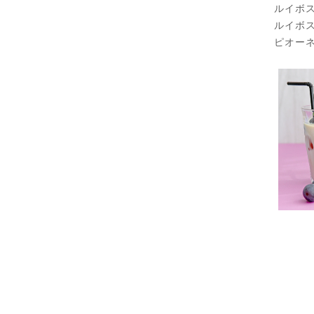
ルイボ
ルイボ
ピオー