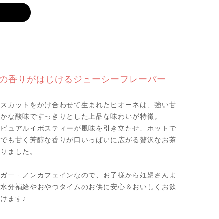
の香りがはじけるジューシーフレーバー
マスカットをかけ合わせて生まれたピオーネは、強い甘
やかな酸味ですっきりとした上品な味わいが特徴。
のピュアルイボスティーが風味を引き立たせ、ホットで
スでも甘く芳醇な香りが口いっぱいに広がる贅沢なお茶
がりました。
ュガー・ノンカフェインなので、お子様から妊婦さんま
の水分補給やおやつタイムのお供に安心＆おいしくお飲
けます♪