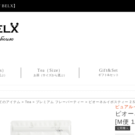
BELX】
es）
Tea（Size）
Gift&Set
ギフト&セット
選ぶ）
お茶（サイズから選ぶ）
てのアイテム
>
Tea
>
プレミアム フレーバーティー
> ピオーネルイボスティー 2.5g×
ピュアル
ピオー
[M便 1