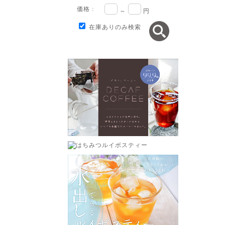
価格 :
～
円
在庫ありのみ検索