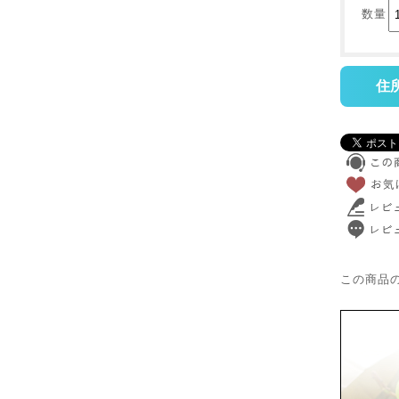
数量
住
この商品