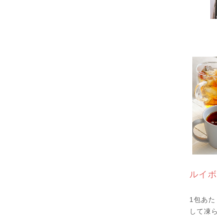
ルイボ
1包あた
して凍