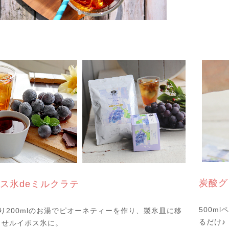
炭酸グ
ス氷deミルクラテ
500m
り200mlのお湯でピオーネティーを作り、製氷皿に移
るだけ♪
らせルイボス氷に。