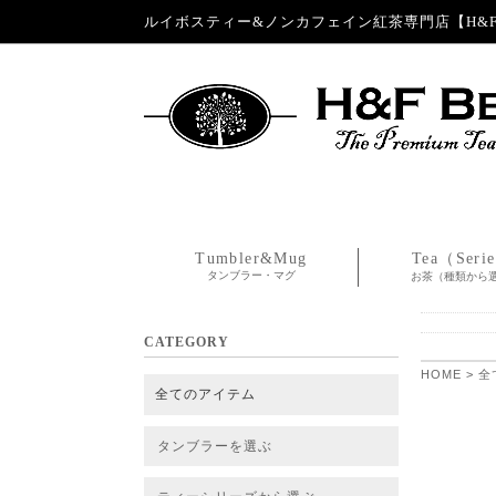
ルイボスティー&ノンカフェイン紅茶専門店【H&F 
Tumbler&Mug
Tea（Seri
タンブラー・マグ
お茶（種類から
CATEGORY
HOME
>
全
全てのアイテム
タンブラーを選ぶ
タンブラー
タンブラー交換パーツ・カバー