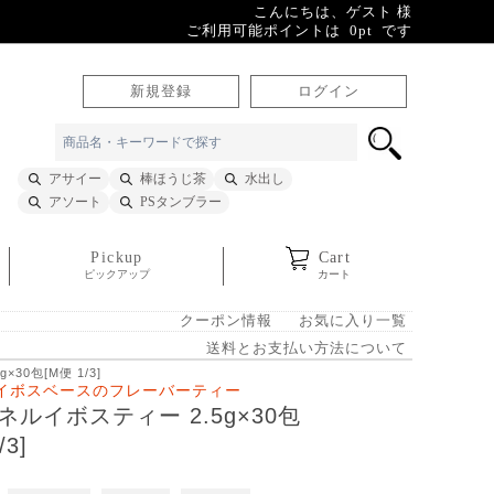
こんにちは、ゲスト 様
ご利用可能ポイントは 0pt です
新規登録
ログイン
アサイー
棒ほうじ茶
水出し
アソート
PSタンブラー
Pickup
Cart
ピックアップ
カート
クーポン情報
お気に入り一覧
送料とお支払い方法について
30包[M便 1/3]
イボスベースのフレーバーティー
ネルイボスティー 2.5g×30包
/3]