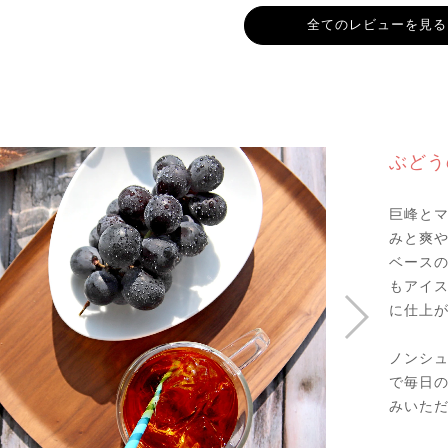
全てのレビューを見る
ぶどう
巨峰と
みと爽
ベース
もアイ
に仕上
ノンシ
で毎日
みいただ