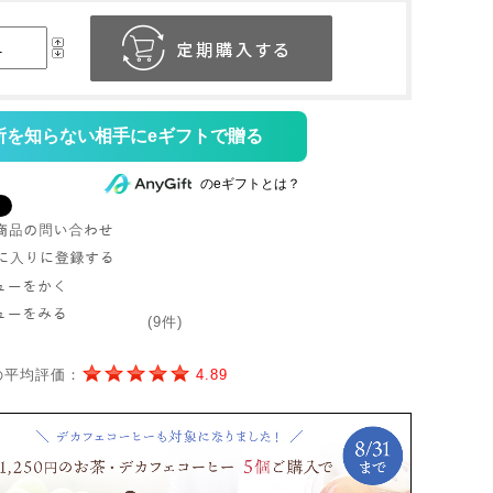
所を知らない相手にeギフトで贈る
のeギフトとは？
(9件)
の平均評価：
4.89