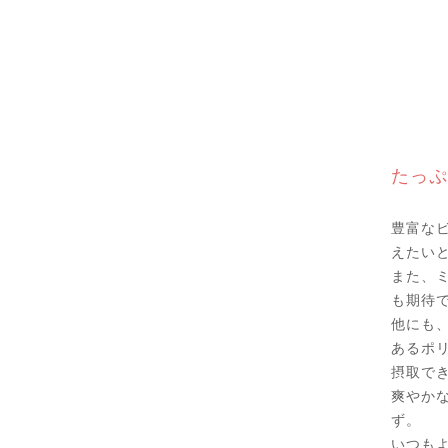
たっぷ
豊富な
えたい
また、
も期待
他にも
あるポ
摂取で
爽やか
ず。
いつも