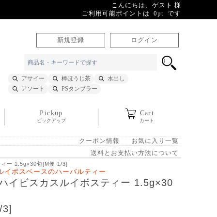
こんにちは、ゲスト 様
ご利用可能ポイントは 0pt です
新規登録
ログイン
アサイー
棒ほうじ茶
水出し
アソート
PSタンブラー
Pickup
Cart
ピックアップ
カート
クーポン情報
お気に入り一覧
送料とお支払い方法について
1.5g×30包[M便 1/3]
ルイボスベースのハーバルティー
ハイビスカスルイボスティー 1.5g×30
/3]