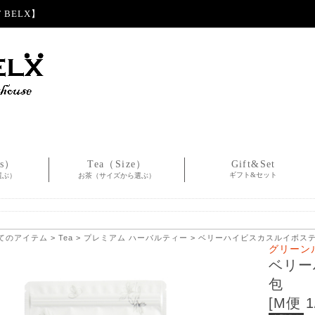
BELX】
es）
Tea（Size）
Gift&Set
ギフト&セット
選ぶ）
お茶（サイズから選ぶ）
てのアイテム
>
Tea
>
プレミアム ハーバルティー
> ベリーハイビスカスルイボスティー 
グリーン
ベリー
包
[M便 1