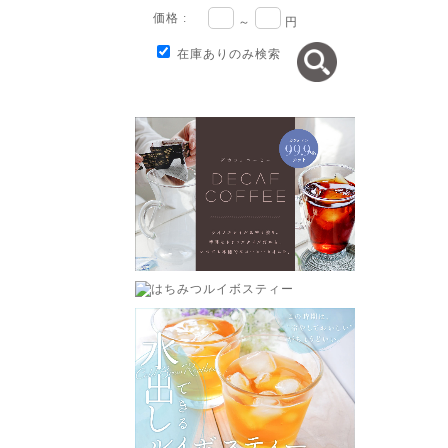
価格 :
～
円
在庫ありのみ検索