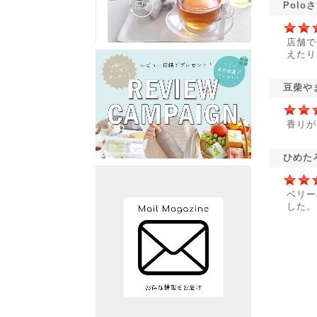
Polo
店舗で
えたり
豆柴や
香りが
ひめた
ベリー
した。