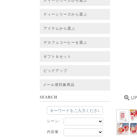
ティーシリーズから選ぶ
すべてのお茶一覧
ベーシックティー
フレーバーティー
はちみつルイボスティー
チャイルイボスティー
ハーブブレンドティー
穀物ブレンドティー
アソート
ティーシリーズから選ぶ
すべてのお茶一覧
ベーシックティー
フレーバーティー
はちみつルイボスティー
チャイルイボスティー
ハーブブレンドティー
穀物ブレンドティー
ルイボススープティー
アソート
アイテムから選ぶ
すべてのお茶一覧
グリーンルイボスベース
ピュアルイボスベース
ハニーブッシュベース
プレミアム個包装
30包/100包ボリュームパック
スタンダード 20包
CUBE 20包
プチシリーズ 5包
デカフェコーヒーを選ぶ
デカフェコーヒー一覧
デカフェコーヒーまとめ買い
ギフト＆セット
ギフト＆セット一覧
初めてセット
選べるセット
お茶のセット
タンブラー付きセット
アソート
ラッピング・その他
ピックアップ
フード
定期購入
お得なまとめ買いサービス
法人お取引をご希望のお客様
ルイボスティー茶葉 バルク販売
メール便対象商品
SEARCH
シーン:
内容量 :