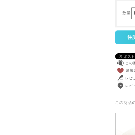
数量
住
この商品