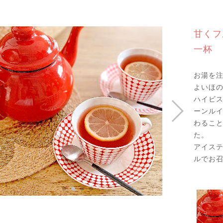
甘くフ
一杯
お湯を
よいほ
ハイビス
ーンル
わるこ
た。
アイス
ルでお