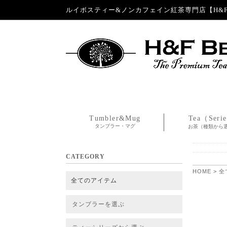
ルイボスティー&ノンカフェイン紅茶専門店【H&F 
Tumbler&Mug
Tea（Seri
タンブラー・マグ
お茶（種類から
CATEGORY
HOME
>
全
全てのアイテム
タンブラーを選ぶ
タンブラー
タンブラー交換パーツ・カバー