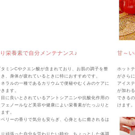
り栄養素で自分メンテナンス♪
甘～い
ビタミンCやクエン酸が含まれており、お肌の調子を整
ホット
とき、身体が疲れているときに特におすすめです。
がさら
ミネラルの一種であるカリウムで便秘やむくみのケアに
アイステ
できます。
が加わ
、目に良いとされているアントシアニンや抗酸化作用の
できる
リフェノールなど美容や健康によい栄養素がたっぷりと
けます
きます。
なベリーの香りで気分も安らぎ、心身ともに癒されるは
より頑張った自分を労わりたい時や、ちょっとした体調