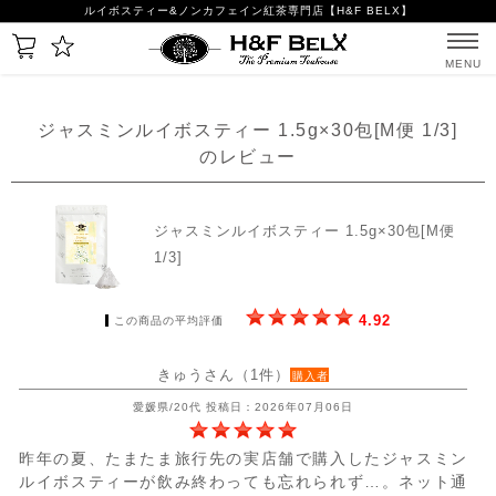
ルイボスティー&ノンカフェイン紅茶専門店【H&F BELX】
MENU
ジャスミンルイボスティー 1.5g×30包[M便 1/3]
のレビュー
ジャスミンルイボスティー 1.5g×30包[M便
1/3]
4.92
この商品の平均評価
きゅうさん（1件）
購入者
愛媛県/20代 投稿日：2026年07月06日
昨年の夏、たまたま旅行先の実店舗で購入したジャスミン
ルイボスティーが飲み終わっても忘れられず…。ネット通