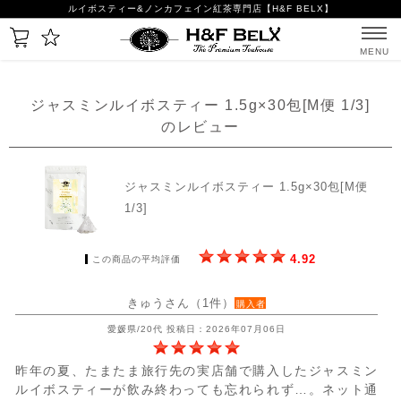
ルイボスティー&ノンカフェイン紅茶専門店【H&F BELX】
MENU
ジャスミンルイボスティー 1.5g×30包[M便 1/3]
のレビュー
ジャスミンルイボスティー 1.5g×30包[M便
1/3]
4.92
この商品の平均評価
きゅうさん（1件）
購入者
愛媛県/20代 投稿日：2026年07月06日
昨年の夏、たまたま旅行先の実店舗で購入したジャスミン
ルイボスティーが飲み終わっても忘れられず…。ネット通