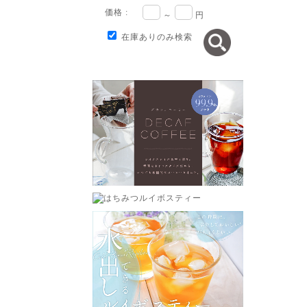
価格 :
～
円
在庫ありのみ検索