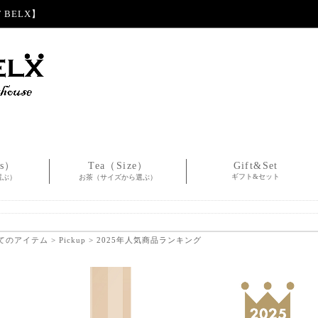
BELX】
es）
Tea（Size）
Gift&Set
ギフト&セット
選ぶ）
お茶（サイズから選ぶ）
てのアイテム
>
Pickup
> 2025年人気商品ランキング