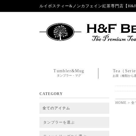
ルイボスティー&ノンカフェイン紅茶専門店【H&F 
Tumbler&Mug
Tea（Seri
タンブラー・マグ
お茶（種類から
CATEGORY
HOME
>
全
全てのアイテム
タンブラーを選ぶ
タンブラー
タンブラー交換パーツ・カバー