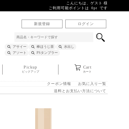
こんにちは、ゲスト 様
ご利用可能ポイントは 0pt です
新規登録
ログイン
アサイー
棒ほうじ茶
水出し
アソート
PSタンブラー
Pickup
Cart
ピックアップ
カート
クーポン情報
お気に入り一覧
送料とお支払い方法について