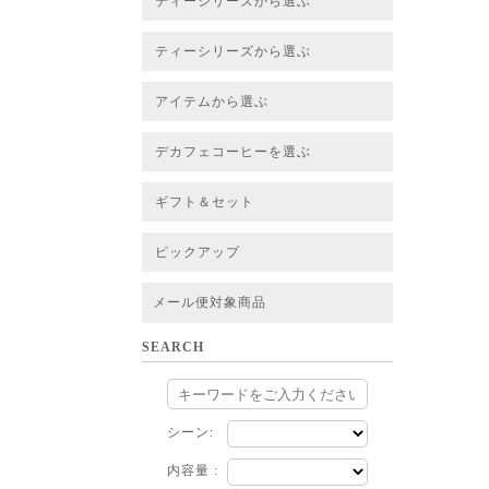
ティーシリーズから選ぶ
すべてのお茶一覧
ベーシックティー
フレーバーティー
はちみつルイボスティー
チャイルイボスティー
ハーブブレンドティー
穀物ブレンドティー
アソート
ティーシリーズから選ぶ
すべてのお茶一覧
ベーシックティー
フレーバーティー
はちみつルイボスティー
チャイルイボスティー
ハーブブレンドティー
穀物ブレンドティー
ルイボススープティー
アソート
アイテムから選ぶ
すべてのお茶一覧
グリーンルイボスベース
ピュアルイボスベース
ハニーブッシュベース
プレミアム個包装
30包/100包ボリュームパック
スタンダード 20包
CUBE 20包
プチシリーズ 5包
デカフェコーヒーを選ぶ
デカフェコーヒー一覧
デカフェコーヒーまとめ買い
ギフト＆セット
ギフト＆セット一覧
初めてセット
選べるセット
お茶のセット
タンブラー付きセット
アソート
ラッピング・その他
ピックアップ
フード
定期購入
お得なまとめ買いサービス
法人お取引をご希望のお客様
ルイボスティー茶葉 バルク販売
メール便対象商品
SEARCH
シーン:
内容量 :