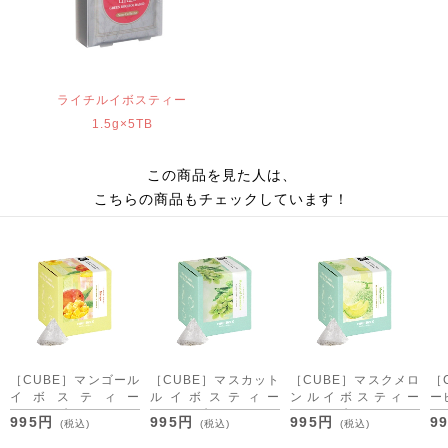
ライチルイボスティー
1.5g×5TB
この商品を見た人は、
こちらの商品もチェックしています！
［CUBE］マンゴール
［CUBE］マスカット
［CUBE］マスクメロ
［
イボスティー
ルイボスティー
ンルイボスティー
ー
2.0g×20包
2.0g×20包
2.0g×20包
ー 
995円
995円
995円
9
(税込)
(税込)
(税込)