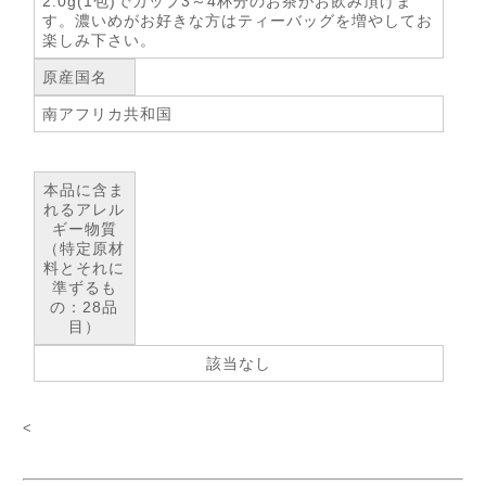
2.0g(1包)でカップ3～4杯分のお茶がお飲み頂けま
す。濃いめがお好きな方はティーバッグを増やしてお
楽しみ下さい。
原産国名
南アフリカ共和国
本品に含ま
れるアレル
ギー物質
（特定原材
料とそれに
準ずるも
の：28品
目）
該当なし
<