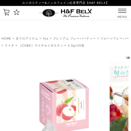
ルイボスティー&ノンカフェイン紅茶専門店【H&F BELX】
MENU
HOME
>
全てのアイテム
>
Tea
>
プレミアム フレーバーティー
>
フルーツフレーバー
>
ライチ
> ［CUBE］ライチルイボスティー 2.0g×20包