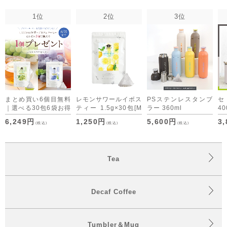
1位
2位
3位
まとめ買い6個目無料
レモンサワールイボス
PSステンレスタンブ
｜選べる30包6袋お得
ティー 1.5g×30包
[M
ラー 360ml
40
セット デカフェコー
便 1/3]
6,249円
1,250円
5,600円
3
(税込)
(税込)
(税込)
ヒーも仲間入り
Tea
Decaf Coffee
Tumbler＆Mug