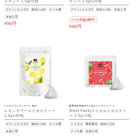
スティー 1.5g×5包
ティー 1.5g×20包
[M便 1/10]
450円
995円
ルイボスでレモンサワー 気分
夏季限定★毎年大人気のスイカフレーバー
レモンサワールイボスティー
[Petit Pack]スイカルイボスティ
1.5g×30包
ー 1.5g×5包
[M便 1/3]
[M便 1/10]