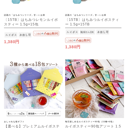
話題の「はちみつシリーズ」甘～いお茶
話題の「はちみつシリーズ」甘～いお茶
〔15TB〕はちみつレモンルイボ
〔15TB〕はちみつルイボスティ
スティー 1.5g×15包
ー 1.5g×15TB
1,380円
1,380円
おしゃれな箱ギフト
毎日楽しめるルイボスティー90包（15種×6包）
【選べる】プレミアムルイボステ
ルイボスティー90包アソート 1.5