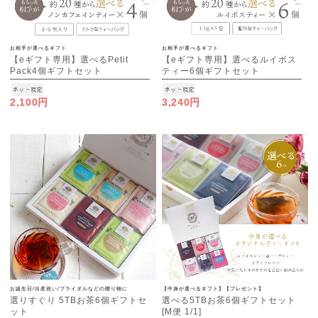
お相手が選べるギフト
お相手が選べるギフト
【eギフト専用】選べるPetit
【eギフト専用】選べるルイボス
Pack4個ギフトセット
ティー6個ギフトセット
2,100円
3,240円
お誕生日/出産祝い/ブライダルなどの贈り物に
【中身が選べるギフト】【プレゼント】
選りすぐり 5TBお茶6個ギフトセ
選べる5TBお茶6個ギフトセット
ット
[M便 1/1]