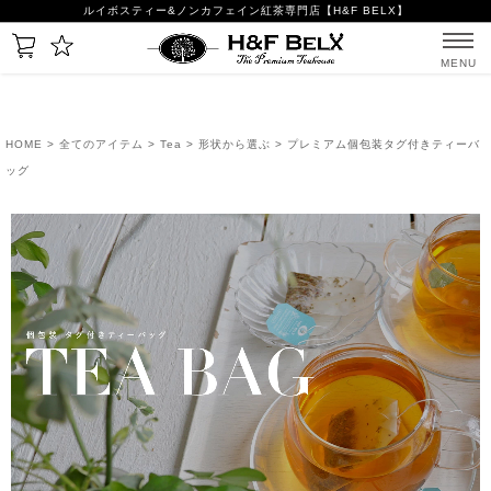
ルイボスティー&ノンカフェイン紅茶専門店【H&F BELX】
MENU
HOME
>
全てのアイテム
>
Tea
>
形状から選ぶ
> プレミアム個包装タグ付きティーバ
ッグ