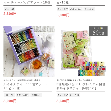
ィー ティーバッグアソート18包
ｇ×15種
（A/B/C） [M便 1/1]
[M便 1/1]
2,300円
5,000円
ルイボスティーを毎日楽しめる111包入り
全27種から3種20個ずつ選べる60個入り
ルイボスティー111包アソート
3種類選べる60TBプレミアム個包
1.5ｇ 26種
装ルイボスティー[M便 1/1]
8,000円
3,600円