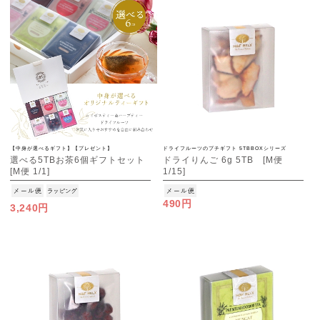
【中身が選べるギフト】【プレゼント】
ドライフルーツのプチギフト 5TBBOXシリーズ
選べる5TBお茶6個ギフトセット
ドライりんご 6g 5TB [M便
[M便 1/1]
1/15]
490円
3,240円