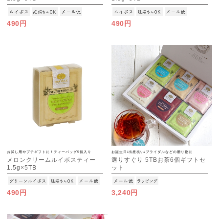
[M便 1/15]
[M便 1/15]
490円
490円
お試し用やプチギフトに！ティーバッグ5個入り
お誕生日/出産祝い/ブライダルなどの贈り物に
メロンクリームルイボスティー
選りすぐり 5TBお茶6個ギフトセ
1.5g×5TB
ット
[M便 1/15]
[M便 1/1]
490円
3,240円