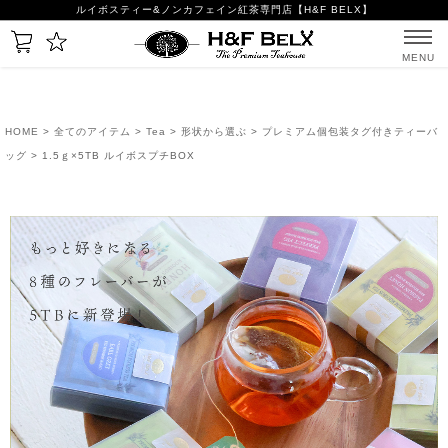
ルイボスティー&ノンカフェイン紅茶専門店【H&F BELX】
MENU
HOME
>
全てのアイテム
>
Tea
>
形状から選ぶ
>
プレミアム個包装タグ付きティーバ
ッグ
> 1.5ｇ×5TB ルイボスプチBOX