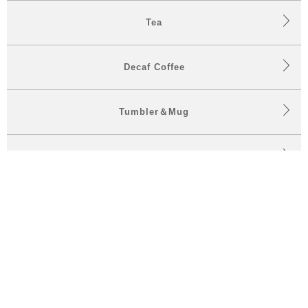
Tea
Decaf Coffee
Tumbler＆Mug
Food
お買上金額合計6,000円(税込み)以上で送料無料
Gift＆Set
お知らせ
特集