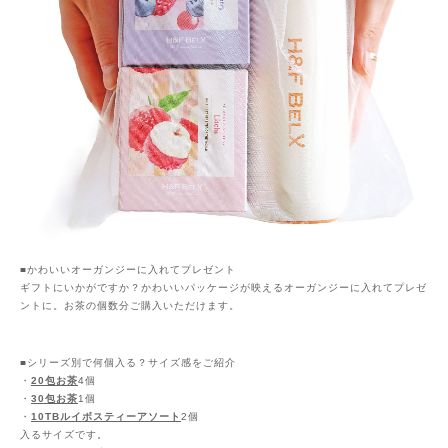
■かわいいオーガンジーに入れてプレゼント
ギフトにいかがですか？かわいいパッケージが映えるオーガンジーに入れてプレゼ
ントに。お茶の個数分ご購入いただけます。
■シリーズ別で何個入る？サイズ感をご紹介
・
20包お茶
4個
・
30包お茶
1個
・
10TBルイボスティーアソート
2個
入るサイズです。