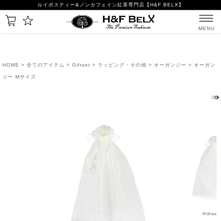
ルイボスティー&ノンカフェイン紅茶専門店【H&F BELX】
MENU
HOME
>
全てのアイテム
>
Giftset
>
ラッピング・その他
>
オーガンジー
> オーガン
ジー Mサイズ