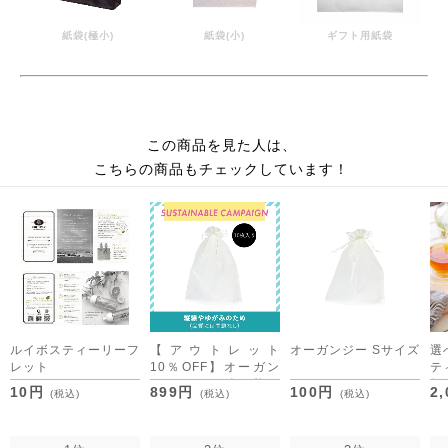
紙袋(極小)
紙袋(小)
ギフト用紙袋
この商品を見た人は、
こちらの商品もチェックしています！
ルイボスティーリーフ
【アウトレット
オーガンジー Sサイズ
選
レット
10％OFF】オーガン
テ
ジー Lサイズ10枚セ
個
10円
899円
100円
2
(税込)
(税込)
(税込)
ット[M便 1/3]