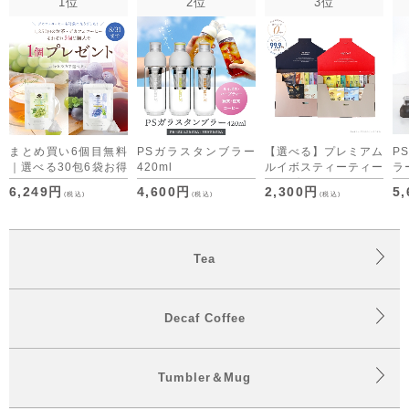
1位
2位
3位
まとめ買い6個目無料
PSガラスタンブラー
【選べる】プレミアム
P
｜選べる30包6袋お得
420ml
ルイボスティーティー
ラー
セット デカフェコー
バッグ・デカフェコー
6,249円
4,600円
2,300円
5
(税込)
(税込)
(税込)
ヒーも仲間入り
ヒー アソート （ON
time/OFF time） [M
便 1/1]
Tea
Decaf Coffee
Tumbler＆Mug