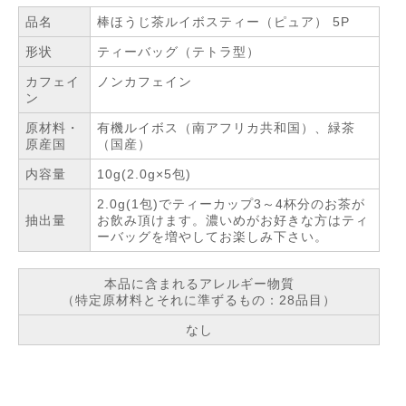
品名
棒ほうじ茶ルイボスティー（ピュア） 5P
形状
ティーバッグ（テトラ型）
カフェイ
ノンカフェイン
ン
原材料・
有機ルイボス（南アフリカ共和国）、緑茶
原産国
（国産）
内容量
10g(2.0g×5包)
2.0g(1包)でティーカップ3～4杯分のお茶が
抽出量
お飲み頂けます。濃いめがお好きな方はティ
ーバッグを増やしてお楽しみ下さい。
本品に含まれるアレルギー物質
（特定原材料とそれに準ずるもの：28品目）
なし