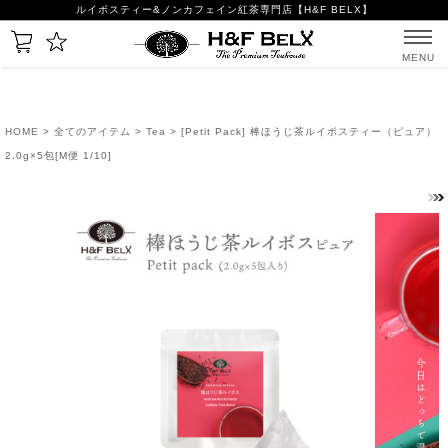
ルイボスティー&ノンカフェイン紅茶専門店【H&F BELX】
MENU
HOME
>
全てのアイテム
>
Tea
> [Petit Pack] 棒ほうじ茶ルイボスティー（ピュア）
2.0g×5包[M便 1/10]