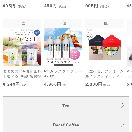
ア） 2.0g×20包
リーン） 2.0g×5包
ーン） 2.0g×20包
[M
995円
450円
995円
4
(税込)
(税込)
(税込)
[M便 1/10]
1位
2位
3位
まとめ買い6個目無料
PSガラスタンブラー
【選べる】プレミアム
P
｜選べる30包6袋お得
420ml
ルイボスティーティー
ラー
セット デカフェコー
バッグ・デカフェコー
6,249円
4,600円
2,300円
5
(税込)
(税込)
(税込)
ヒーも仲間入り
ヒー アソート （ON
time/OFF time） [M
便 1/1]
Tea
Decaf Coffee