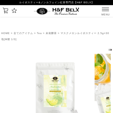
ルイボスティー&ノンカフェイン紅茶専門店【H&F BELX】
MENU
HOME
>
全てのアイテム
>
Tea
>
未発酵茶
> マスクメロンルイボスティー 2.5g×30
包[M便 1/3]