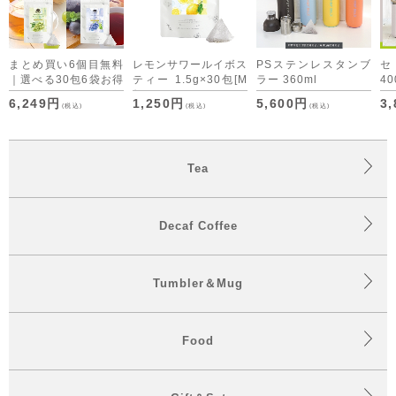
まとめ買い6個目無料
レモンサワールイボス
PSステンレスタンブ
｜選べる30包6袋お得
ティー 1.5g×30包
[M
ラー 360ml
40
セット デカフェコー
便 1/3]
6,249円
1,250円
5,600円
3
(税込)
(税込)
(税込)
ヒーも仲間入り
Tea
Decaf Coffee
Tumbler＆Mug
Food