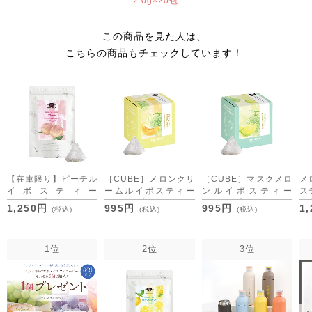
2.0g×20包
この商品を見た人は、
こちらの商品もチェックしています！
【在庫限り】ピーチル
［CUBE］メロンクリ
［CUBE］マスクメロ
メ
イボスティー
ームルイボスティー
ンルイボスティー
ス
2.5g×30包
2.0g×20包
2.0g×20包
[M
1,250円
995円
995円
1
(税込)
(税込)
(税込)
[M便 1/3]
1位
2位
3位