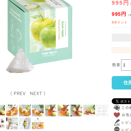
995円
995円
(
9ポイント
数量
住