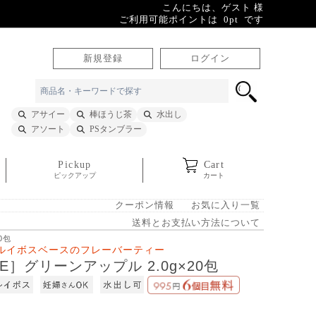
こんにちは、ゲスト 様
ご利用可能ポイントは 0pt です
新規登録
ログイン
アサイー
棒ほうじ茶
水出し
アソート
PSタンブラー
Pickup
Cart
ピックアップ
カート
クーポン情報
お気に入り一覧
送料とお支払い方法について
0包
ルイボスベースのフレーバーティー
E］グリーンアップル 2.0g×20包