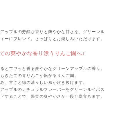
ンアップルの芳醇な香りと爽やかな甘さを、グリーンル
ティーにブレンド。さっぱりとお楽しみいただけます。
ての爽やかな香り漂うりんご園へ♪
けるとフワッと香る爽やかなグリーンアップルの香り。
、もぎたての青りんごが転がるりんご園。
恵み、甘さと緑の清々しい風が吹き抜けます。
ンアップルのナチュラルフレーバーをグリーンルイボス
ンドすることで、果実の爽やかさが一段と際立ちます。