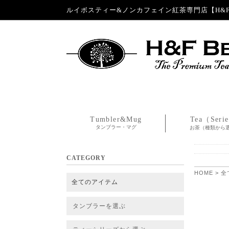
ルイボスティー&ノンカフェイン紅茶専門店【H&F 
Tumbler&Mug
Tea（Seri
タンブラー・マグ
お茶（種類から
CATEGORY
HOME
>
全
全てのアイテム
タンブラーを選ぶ
タンブラー
タンブラー交換パーツ・カバー