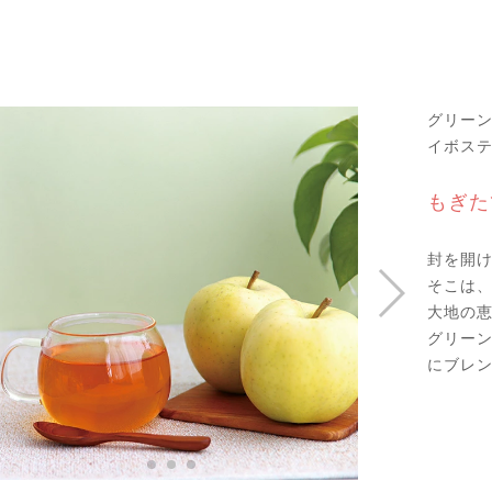
グリー
イボス
もぎた
封を開
そこは
大地の
グリー
にブレ