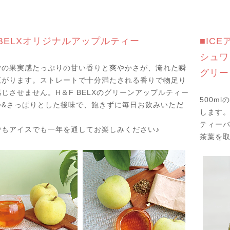
 BELXオリジナルアップルティー
■IC
シュワ
ごの果実感たっぷりの甘い香りと爽やかさが、淹れた瞬
グリー
広がります。ストレートで十分満たされる香りで物足り
じさせません。H＆F BELXのグリーンアップルティー
500m
か&さっぱりとした後味で、飽きずに毎日お飲みいただ
します
。
ティー
でもアイスでも一年を通してお楽しみください♪
茶葉を取