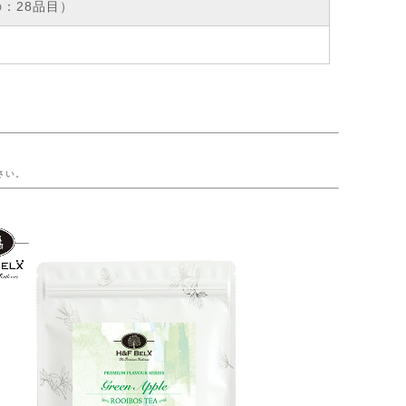
：28品目）
ー
さい。