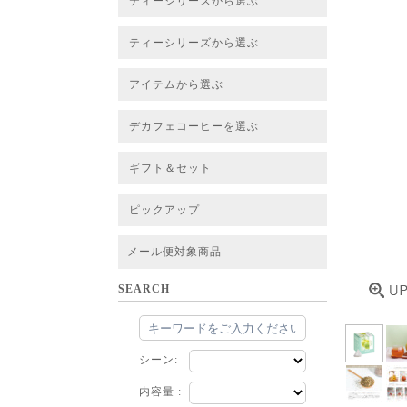
ティーシリーズから選ぶ
すべてのお茶一覧
ベーシックティー
フレーバーティー
はちみつルイボスティー
チャイルイボスティー
ハーブブレンドティー
穀物ブレンドティー
アソート
ティーシリーズから選ぶ
すべてのお茶一覧
ベーシックティー
フレーバーティー
はちみつルイボスティー
チャイルイボスティー
ハーブブレンドティー
穀物ブレンドティー
ルイボススープティー
アソート
アイテムから選ぶ
すべてのお茶一覧
グリーンルイボスベース
ピュアルイボスベース
ハニーブッシュベース
プレミアム個包装
30包/100包ボリュームパック
スタンダード 20包
CUBE 20包
プチシリーズ 5包
デカフェコーヒーを選ぶ
デカフェコーヒー一覧
デカフェコーヒーまとめ買い
ギフト＆セット
ギフト＆セット一覧
初めてセット
選べるセット
お茶のセット
タンブラー付きセット
アソート
ラッピング・その他
ピックアップ
フード
定期購入
お得なまとめ買いサービス
法人お取引をご希望のお客様
ルイボスティー茶葉 バルク販売
メール便対象商品
SEARCH
シーン:
内容量 :