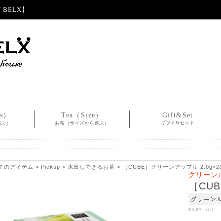
BELX】
es）
Tea（Size）
Gift&Set
ギフト&セット
選ぶ）
お茶（サイズから選ぶ）
てのアイテム
>
Pickup
>
水出しできるお茶
> ［CUBE］グリーンアップル 2.0g×2
グリーン
［CUB
商品番号 1877