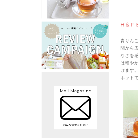
H＆F
青りん
間から
なさを感
は軽や
けます
ホット