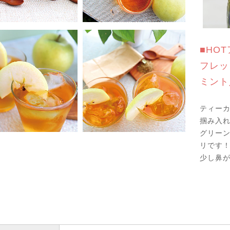
■HO
フレッ
ミント
ティー
掴み入れ
グリー
リです
少し鼻が