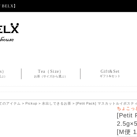
BELX】
es）
Tea（Size）
Gift&Set
ギフト&セット
選ぶ）
お茶（サイズから選ぶ）
てのアイテム
>
Pickup
>
水出しできるお茶
> [Petit Pack] マスカットルイボスティー
ちょこっ
[Pet
2.5g×
[M便 1