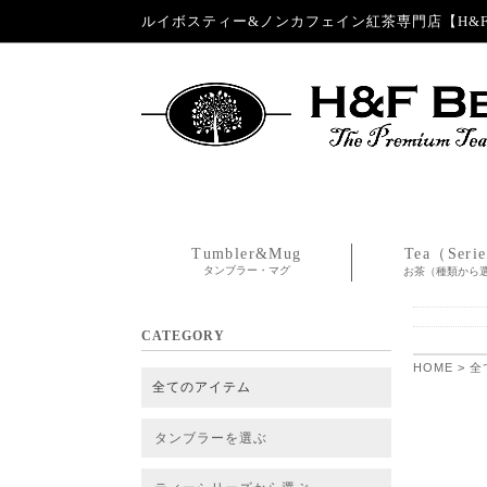
ルイボスティー&ノンカフェイン紅茶専門店【H&F 
Tumbler&Mug
Tea（Seri
タンブラー・マグ
お茶（種類から
CATEGORY
HOME
>
全
全てのアイテム
タンブラーを選ぶ
タンブラー
タンブラー交換パーツ・カバー