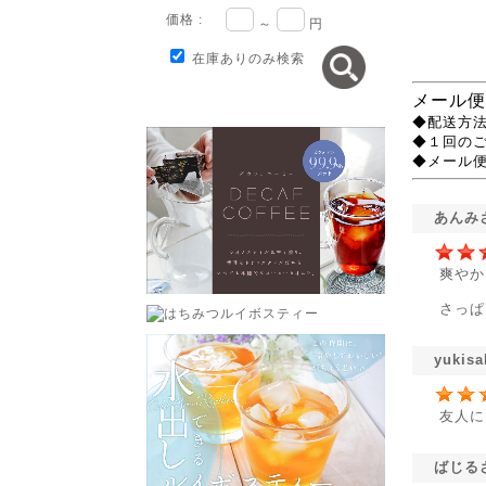
価格 :
～
円
在庫ありのみ検索
メール便
◆配送方法
◆１回の
◆メール
あんみ
爽やか
さっぱ
yuki
友人に
ばじる