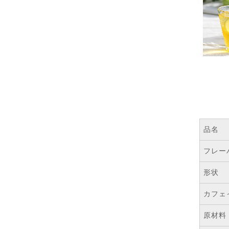
品名
フレー
形状
カフェ
原材料