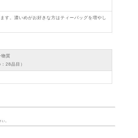
み頂けます。濃いめがお好きな方はティーバッグを増やし
ー物質
：28品目）
ー
さい。