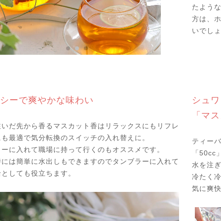
たような
方は、
いでし
シーで爽やかな味わい
シュワ
「マス
注いだ先から香るマスカット香はリラックスにもリフレ
にも最適で気分転換のスイッチの入れ替えに。
ティーバ
ラーに入れて職場に持って行くのもオススメです。
「50c
時には簡単に水出しもできますのでタンブラーに入れて
水を注
給としても役立ちます。
冷たく
気に爽快