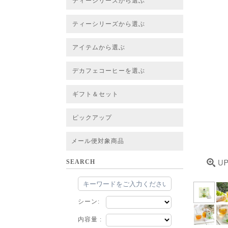
ティーシリーズから選ぶ
すべてのお茶一覧
ベーシックティー
フレーバーティー
はちみつルイボスティー
チャイルイボスティー
ハーブブレンドティー
穀物ブレンドティー
アソート
ティーシリーズから選ぶ
すべてのお茶一覧
ベーシックティー
フレーバーティー
はちみつルイボスティー
チャイルイボスティー
ハーブブレンドティー
穀物ブレンドティー
ルイボススープティー
アソート
アイテムから選ぶ
すべてのお茶一覧
グリーンルイボスベース
ピュアルイボスベース
ハニーブッシュベース
プレミアム個包装
30包/100包ボリュームパック
スタンダード 20包
CUBE 20包
プチシリーズ 5包
デカフェコーヒーを選ぶ
デカフェコーヒー一覧
デカフェコーヒーまとめ買い
ギフト＆セット
ギフト＆セット一覧
初めてセット
選べるセット
お茶のセット
タンブラー付きセット
アソート
ラッピング・その他
ピックアップ
フード
定期購入
お得なまとめ買いサービス
法人お取引をご希望のお客様
ルイボスティー茶葉 バルク販売
メール便対象商品
SEARCH
シーン:
内容量 :