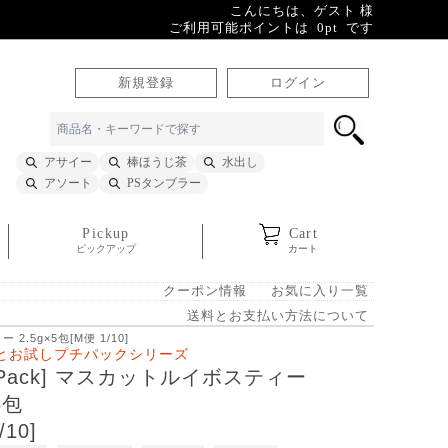
こんにちは、ゲスト 様
ご利用可能ポイントは 0pt です
新規登録
ログイン
アサイー
棒ほうじ茶
水出し
アソート
PSタンブラー
Pickup
Cart
ピックアップ
カート
クーポン情報
お気に入り一覧
送料とお支払い方法について
 2.5g×5包[M便 1/10]
とお試しプチパックシリーズ
it Pack] マスカットルイボスティー
5包
/10]