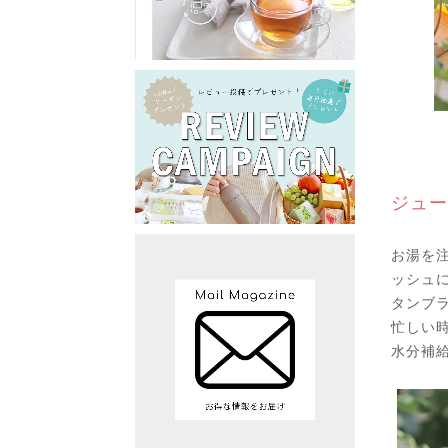
ジュー
お湯を
ッシュ
タンブ
忙しい
水分補