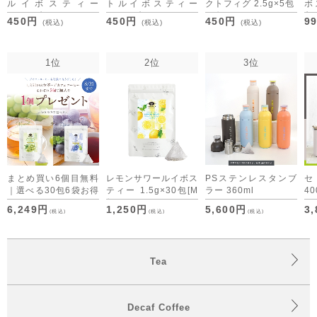
ルイボスティー
トルイボスティー
クトフィグ 2.5g×5包
ボ
2.5g×5包
2.5g×5包
[M便 1/10]
包
450円
450円
450円
9
(税込)
(税込)
(税込)
[M便 1/10]
[M便 1/10]
1位
2位
3位
まとめ買い6個目無料
レモンサワールイボス
PSステンレスタンブ
｜選べる30包6袋お得
ティー 1.5g×30包
[M
ラー 360ml
40
セット デカフェコー
便 1/3]
6,249円
1,250円
5,600円
3
(税込)
(税込)
(税込)
ヒーも仲間入り
Tea
Decaf Coffee