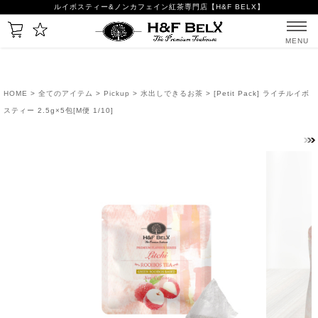
ルイボスティー&ノンカフェイン紅茶専門店【H&F BELX】
MENU
HOME
>
全てのアイテム
>
Pickup
>
水出しできるお茶
> [Petit Pack] ライチルイボ
スティー 2.5g×5包[M便 1/10]