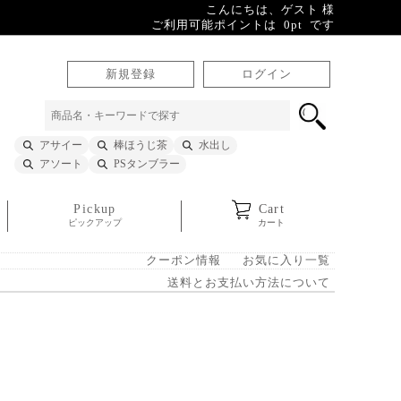
こんにちは、ゲスト 様
ご利用可能ポイントは 0pt です
新規登録
ログイン
アサイー
棒ほうじ茶
水出し
アソート
PSタンブラー
Pickup
Cart
ピックアップ
カート
クーポン情報
お気に入り一覧
送料とお支払い方法について