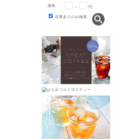
価格 :
～
円
在庫ありのみ検索