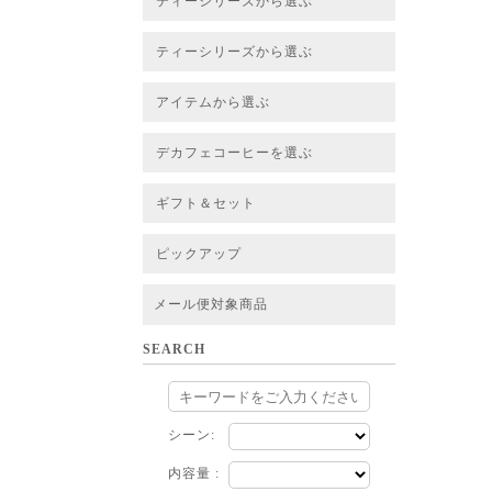
ティーシリーズから選ぶ
すべてのお茶一覧
ベーシックティー
フレーバーティー
はちみつルイボスティー
チャイルイボスティー
ハーブブレンドティー
穀物ブレンドティー
アソート
ティーシリーズから選ぶ
すべてのお茶一覧
ベーシックティー
フレーバーティー
はちみつルイボスティー
チャイルイボスティー
ハーブブレンドティー
穀物ブレンドティー
ルイボススープティー
アソート
アイテムから選ぶ
すべてのお茶一覧
グリーンルイボスベース
ピュアルイボスベース
ハニーブッシュベース
プレミアム個包装
30包/100包ボリュームパック
スタンダード 20包
CUBE 20包
プチシリーズ 5包
デカフェコーヒーを選ぶ
デカフェコーヒー一覧
デカフェコーヒーまとめ買い
ギフト＆セット
ギフト＆セット一覧
初めてセット
選べるセット
お茶のセット
タンブラー付きセット
アソート
ラッピング・その他
ピックアップ
フード
定期購入
お得なまとめ買いサービス
法人お取引をご希望のお客様
ルイボスティー茶葉 バルク販売
メール便対象商品
SEARCH
シーン:
内容量 :