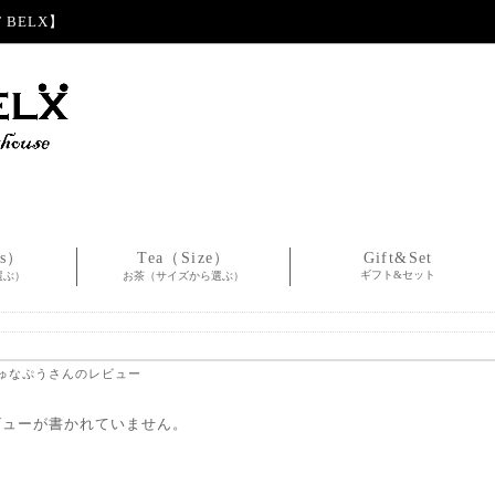
BELX】
es）
Tea（Size）
Gift&Set
ギフト&セット
選ぶ）
お茶（サイズから選ぶ）
しゅなぷうさんのレビュー
ビューが書かれていません。