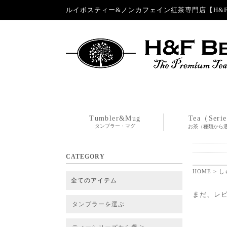
ルイボスティー&ノンカフェイン紅茶専門店【H&F 
Tumbler&Mug
Tea（Seri
タンブラー・マグ
お茶（種類から
CATEGORY
HOME
> 
全てのアイテム
まだ、レ
タンブラーを選ぶ
タンブラー
タンブラー交換パーツ・カバー