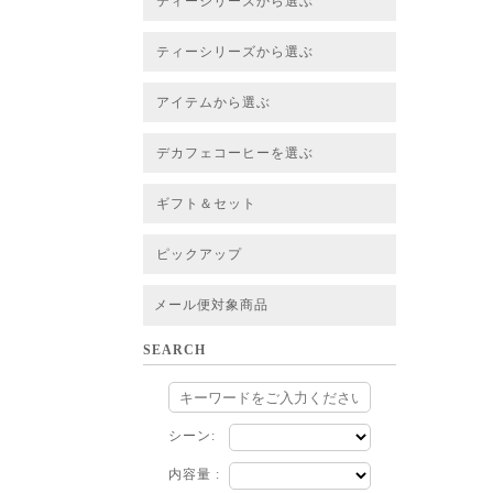
ティーシリーズから選ぶ
すべてのお茶一覧
ベーシックティー
フレーバーティー
はちみつルイボスティー
チャイルイボスティー
ハーブブレンドティー
穀物ブレンドティー
アソート
ティーシリーズから選ぶ
すべてのお茶一覧
ベーシックティー
フレーバーティー
はちみつルイボスティー
チャイルイボスティー
ハーブブレンドティー
穀物ブレンドティー
ルイボススープティー
アソート
アイテムから選ぶ
すべてのお茶一覧
グリーンルイボスベース
ピュアルイボスベース
ハニーブッシュベース
プレミアム個包装
30包/100包ボリュームパック
スタンダード 20包
CUBE 20包
プチシリーズ 5包
デカフェコーヒーを選ぶ
デカフェコーヒー一覧
デカフェコーヒーまとめ買い
ギフト＆セット
ギフト＆セット一覧
初めてセット
選べるセット
お茶のセット
タンブラー付きセット
アソート
ラッピング・その他
ピックアップ
フード
定期購入
お得なまとめ買いサービス
法人お取引をご希望のお客様
ルイボスティー茶葉 バルク販売
メール便対象商品
SEARCH
シーン:
内容量 :