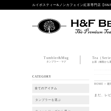
ルイボスティー&ノンカフェイン紅茶専門店【H&F 
Tumbler&Mug
Tea（Seri
タンブラー・マグ
お茶（種類から
CATEGORY
HOME
> 
全てのアイテム
まだ、レ
タンブラーを選ぶ
タンブラー
タンブラー交換パーツ・カバー