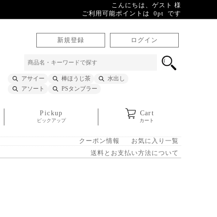
こんにちは、ゲスト 様
ご利用可能ポイントは 0pt です
新規登録
ログイン
アサイー
棒ほうじ茶
水出し
アソート
PSタンブラー
Pickup
Cart
ピックアップ
カート
クーポン情報
お気に入り一覧
送料とお支払い方法について