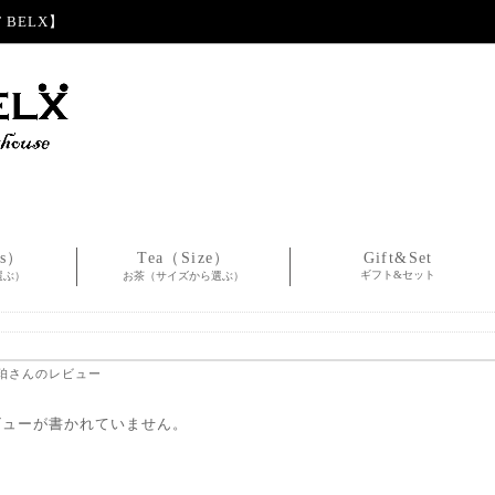
BELX】
es）
Tea（Size）
Gift&Set
ギフト&セット
選ぶ）
お茶（サイズから選ぶ）
琥珀さんのレビュー
ビューが書かれていません。