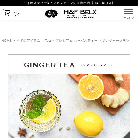
ルイボスティー&ノンカフェイン紅茶専門店【H&F BELX】
MENU
HOME
>
全てのアイテム
>
Tea
>
プレミアム ハーバルティー
> ジンジャーレモン