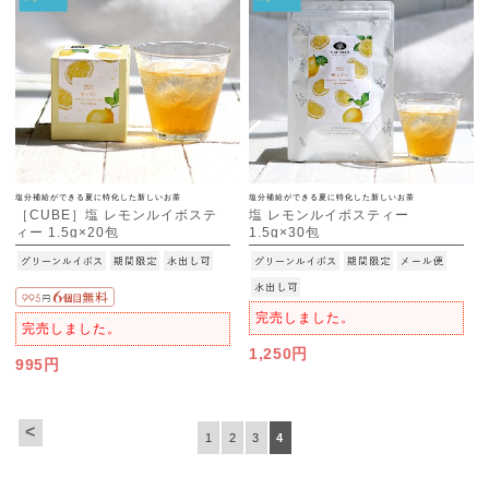
塩分補給ができる夏に特化した新しいお茶
塩分補給ができる夏に特化した新しいお茶
［CUBE］塩 レモンルイボステ
塩 レモンルイボスティー
ィー 1.5g×20包
1.5g×30包
[M便 1/3]
完売しました。
完売しました。
1,250円
995円
<
1
2
3
4