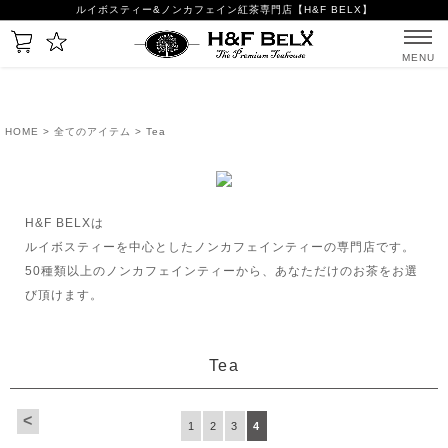
ルイボスティー&ノンカフェイン紅茶専門店【H&F BELX】
MENU
HOME
>
全てのアイテム
> Tea
H&F BELXは
ルイボスティーを中心としたノンカフェインティーの専門店です。
50種類以上のノンカフェインティーから、あなただけのお茶をお選
び頂けます。
Tea
<
1
2
3
4