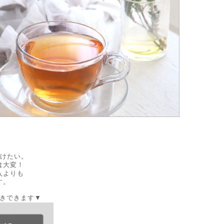
続けたい。
は大変！
入よりも
す。
きできます▼