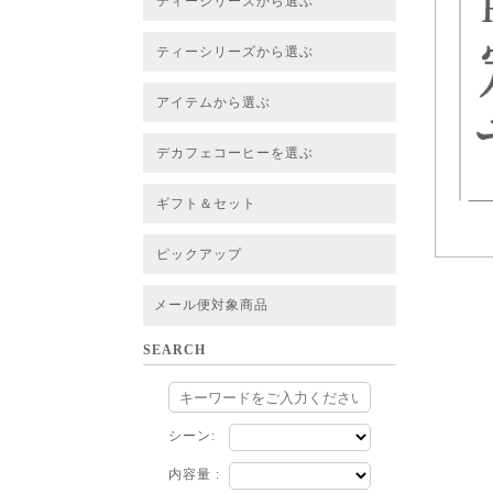
ティーシリーズから選ぶ
すべてのお茶一覧
ベーシックティー
フレーバーティー
はちみつルイボスティー
チャイルイボスティー
ハーブブレンドティー
穀物ブレンドティー
アソート
ティーシリーズから選ぶ
すべてのお茶一覧
ベーシックティー
フレーバーティー
はちみつルイボスティー
チャイルイボスティー
ハーブブレンドティー
穀物ブレンドティー
ルイボススープティー
アソート
アイテムから選ぶ
すべてのお茶一覧
グリーンルイボスベース
ピュアルイボスベース
ハニーブッシュベース
プレミアム個包装
30包/100包ボリュームパック
スタンダード 20包
CUBE 20包
プチシリーズ 5包
デカフェコーヒーを選ぶ
デカフェコーヒー一覧
デカフェコーヒーまとめ買い
ギフト＆セット
ギフト＆セット一覧
初めてセット
選べるセット
お茶のセット
タンブラー付きセット
アソート
ラッピング・その他
ピックアップ
フード
定期購入
お得なまとめ買いサービス
法人お取引をご希望のお客様
ルイボスティー茶葉 バルク販売
メール便対象商品
SEARCH
シーン:
内容量 :