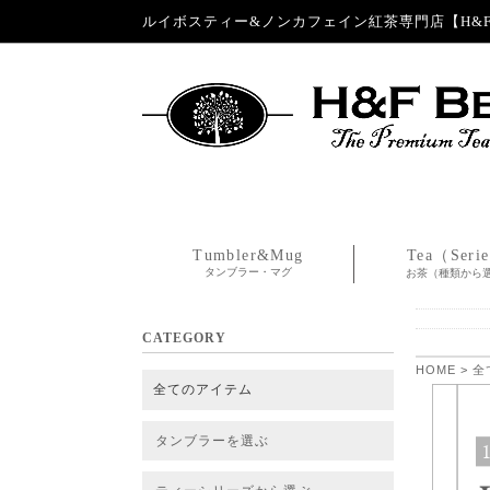
ルイボスティー&ノンカフェイン紅茶専門店【H&F 
Tumbler&Mug
Tea（Seri
タンブラー・マグ
お茶（種類から
CATEGORY
HOME
>
全
全てのアイテム
タンブラーを選ぶ
タンブラー
タンブラー交換パーツ・カバー