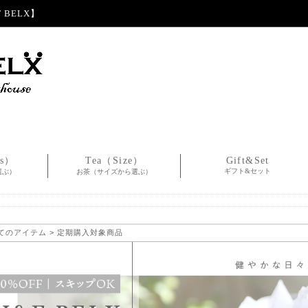
BELX】
es）
Tea（Size）
Gift&Set
ギフト&セット
選ぶ）
お茶（サイズから選ぶ）
てのアイテム
> 定期購入対象商品