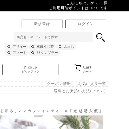
こんにちは、ゲスト 様
ご利用可能ポイントは 0pt です
新規登録
ログイン
アサイー
棒ほうじ茶
水出し
アソート
PSタンブラー
Pickup
Cart
ピックアップ
カート
クーポン情報
お気に入り一覧
送料とお支払い方法について