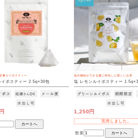
定番ルイボスティー
塩分補給ができる夏に特化した新しいお茶
イボスティー 2.5g×30包
塩 レモンルイボスティー 1.5g×
3]
[M便 1/3]
0円
1,250円
完売しました。
数量