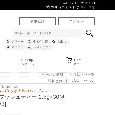
こんにちは、ゲスト 様
ご利用可能ポイントは 0pt です
新規登録
ログイン
アサイー
棒ほうじ茶
水出し
アソート
PSタンブラー
Pickup
Cart
ピックアップ
カート
クーポン情報
お気に入り一覧
送料とお支払い方法について
包[M便 1/3]
味の良さが人気のハーブティー
ブッシュティー 2.5g×30包
/3]