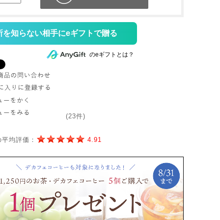
所を知らない相手にeギフトで贈る
のeギフトとは？
(23件)
の平均評価：
4.91