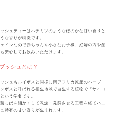
ブッシュティーはハチミツのようなほのかな甘い香りと
ような香りが特徴です。
フェインなので赤ちゃんや小さなお子様、妊婦の方や産
マも安心してお飲みいただけます。
ブッシュとは？
ブッシュもルイボスと同様に南アフリカ原産のハーブ
ィンボスと呼ばれる植生地域で自生する植物で『サイコ
』という学名です。
、葉っぱを細かくして乾燥・発酵させる工程を経てハニ
シュ特有の甘い香りが生まれます。