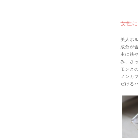
女性に
美人ホ
成分が
主に鉄
み、さ
モンと
ノンカ
だける