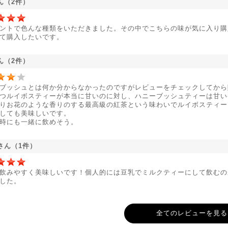
ん（2件）
ントで色んな種類をいただきました。その中でこちらの味が気に入り購
て購入したいです。
ん（2件）
ブッシュとは何か分からなかったのですがレビューをチェックしてから
つルイボスティーが本当に甘いのに対し、ハニーブッシュティーは甘い
りお花のような香りのする最高級の紅茶という味わいでルイボスティー
しても美味しいです。
時にも一緒に飲めそう。
さん（1件）
飲みやすく美味しいです！個人的には豆乳でミルクティーにして飲むの
した。
全てのレビューを見る