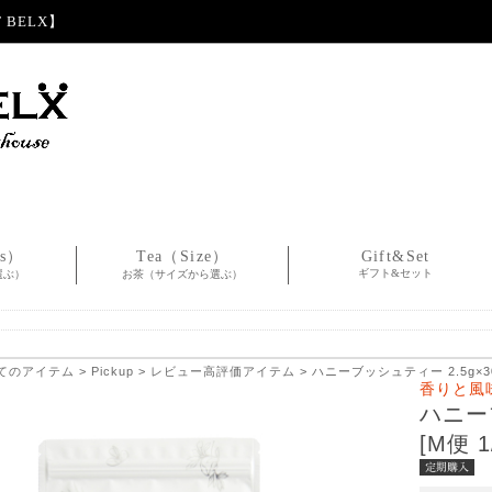
BELX】
es）
Tea（Size）
Gift&Set
ギフト&セット
選ぶ）
お茶（サイズから選ぶ）
てのアイテム
>
Pickup
>
レビュー高評価アイテム
> ハニーブッシュティー 2.5g×30
香りと風
ハニー
[M便 1