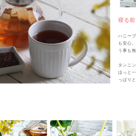
寝る前
ハニー
も安心。
う事も
タンニ
ほっと
っぱり