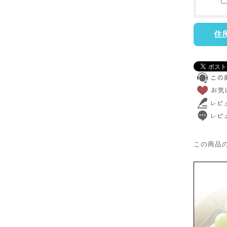
住
この商品