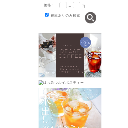
価格 :
～
円
在庫ありのみ検索