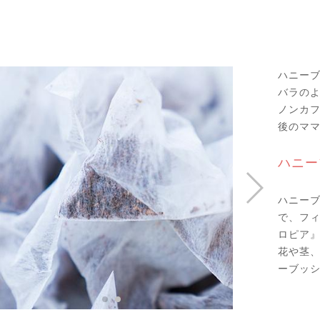
ハニー
バラの
ノンカ
後のマ
ハニー
ハニー
で、フ
ロピア
花や茎
ーブッ