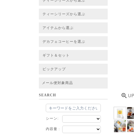
ティーシリーズから選ぶ
すべてのお茶一覧
ベーシックティー
フレーバーティー
はちみつルイボスティー
チャイルイボスティー
ハーブブレンドティー
穀物ブレンドティー
アソート
ティーシリーズから選ぶ
すべてのお茶一覧
ベーシックティー
フレーバーティー
はちみつルイボスティー
チャイルイボスティー
ハーブブレンドティー
穀物ブレンドティー
ルイボススープティー
アソート
アイテムから選ぶ
すべてのお茶一覧
グリーンルイボスベース
ピュアルイボスベース
ハニーブッシュベース
プレミアム個包装
30包/100包ボリュームパック
スタンダード 20包
CUBE 20包
プチシリーズ 5包
デカフェコーヒーを選ぶ
デカフェコーヒー一覧
デカフェコーヒーまとめ買い
ギフト＆セット
ギフト＆セット一覧
初めてセット
選べるセット
お茶のセット
タンブラー付きセット
アソート
ラッピング・その他
ピックアップ
フード
定期購入
お得なまとめ買いサービス
法人お取引をご希望のお客様
ルイボスティー茶葉 バルク販売
メール便対象商品
SEARCH
シーン:
内容量 :