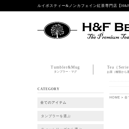
ルイボスティー&ノンカフェイン紅茶専門店【H&F 
Tumbler&Mug
Tea（Seri
タンブラー・マグ
お茶（種類から
CATEGORY
HOME
>
全
全てのアイテム
タンブラーを選ぶ
タンブラー
タンブラー交換パーツ・カバー