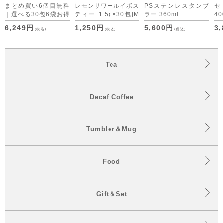
まとめ買い6個目無料
レモンサワールイボス
PSステンレスタンブ
｜選べる30包6袋お得
ティー 1.5g×30包
[M
ラー 360ml
40
セット デカフェコー
便 1/3]
6,249円
1,250円
5,600円
3
(税込)
(税込)
(税込)
ヒーも仲間入り
Tea
Decaf Coffee
Tumbler＆Mug
Food
Gift＆Set