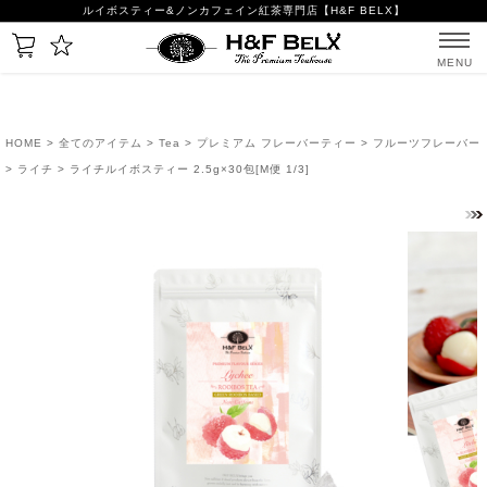
ルイボスティー&ノンカフェイン紅茶専門店【H&F BELX】
MENU
HOME
>
全てのアイテム
>
Tea
>
プレミアム フレーバーティー
>
フルーツフレーバー
>
ライチ
> ライチルイボスティー 2.5g×30包[M便 1/3]