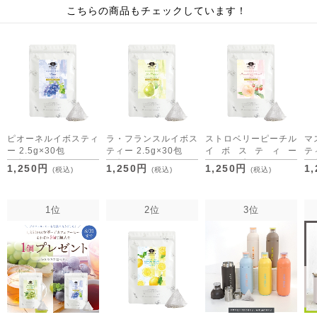
こちらの商品もチェックしています！
ピオーネルイボスティ
ラ・フランスルイボス
ストロベリーピーチル
マ
ー 2.5g×30包
ティー 2.5g×30包
イボスティー
ティ
[M便 1/3]
[M便 1/3]
2.5g×30包
[M
1,250円
1,250円
1,250円
1
(税込)
(税込)
(税込)
[M便 1/3]
1位
2位
3位