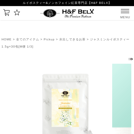
ルイボスティー&ノンカフェイン紅茶専門店【H&F BELX】
MENU
HOME
>
全てのアイテム
>
Pickup
>
水出しできるお茶
> ジャスミンルイボスティー
1.5g×30包[M便 1/3]