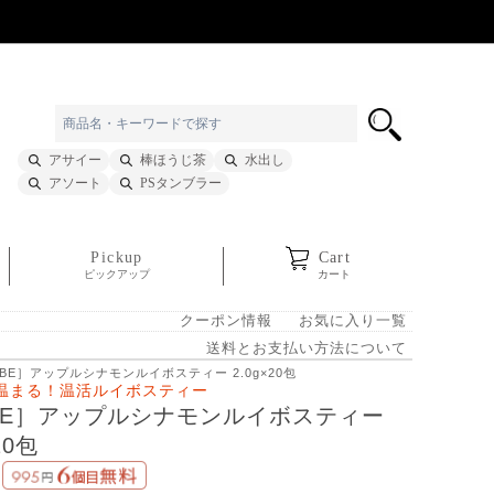
アサイー
棒ほうじ茶
水出し
アソート
PSタンブラー
Pickup
Cart
ピックアップ
カート
クーポン情報
お気に入り一覧
送料とお支払い方法について
UBE］アップルシナモンルイボスティー 2.0g×20包
温まる！温活ルイボスティー
BE］アップルシナモンルイボスティー
20包