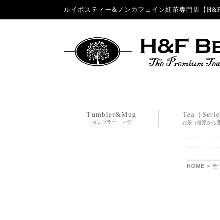
ルイボスティー&ノンカフェイン紅茶専門店【H&F 
Tumbler&Mug
Tea（Seri
タンブラー・マグ
お茶（種類から
HOME
>
全