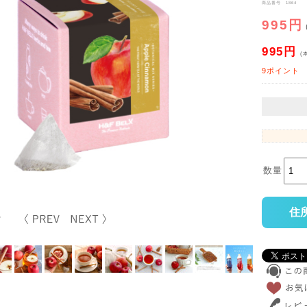
商品番号 1864
995円
995円
(
9ポイント
数量
住