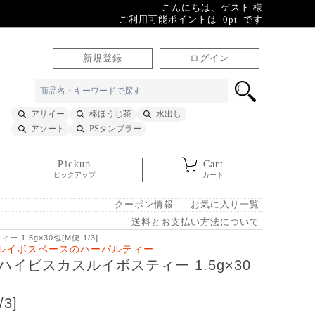
こんにちは、ゲスト 様
ご利用可能ポイントは 0pt です
新規登録
ログイン
アサイー
棒ほうじ茶
水出し
アソート
PSタンブラー
Pickup
Cart
ピックアップ
カート
クーポン情報
お気に入り一覧
送料とお支払い方法について
1.5g×30包[M便 1/3]
ルイボスベースのハーバルティー
ハイビスカスルイボスティー 1.5g×30
/3]