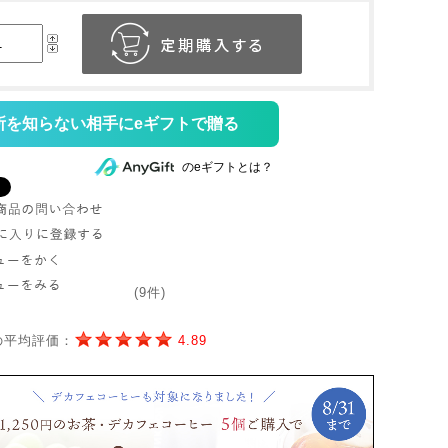
所を知らない相手にeギフトで贈る
のeギフトとは？
(9件)
の平均評価：
4.89