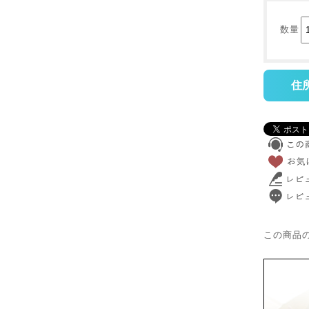
数量
住
この商品