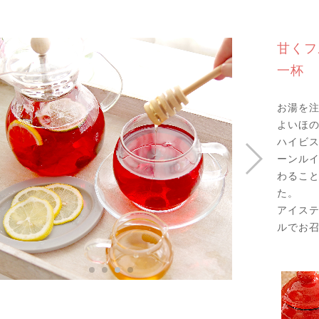
甘くフ
一杯
お湯を
よいほ
ハイビス
ーンル
わるこ
た。
アイス
ルでお