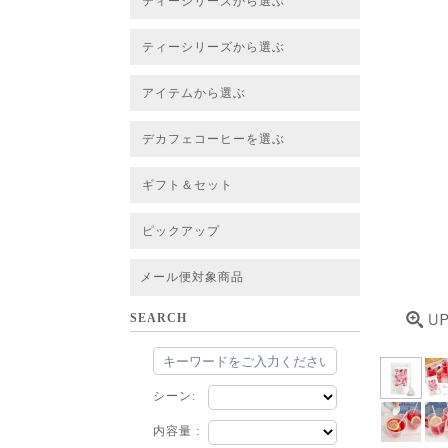
ティーシリーズから選ぶ
すべてのお茶一覧
ベーシックティー
フレーバーティー
はちみつルイボスティー
チャイルイボスティー
ハーブブレンドティー
穀物ブレンドティー
アソート
ティーシリーズから選ぶ
すべてのお茶一覧
ベーシックティー
フレーバーティー
はちみつルイボスティー
チャイルイボスティー
ハーブブレンドティー
穀物ブレンドティー
ルイボススープティー
アソート
アイテムから選ぶ
すべてのお茶一覧
グリーンルイボスベース
ピュアルイボスベース
ハニーブッシュベース
プレミアム個包装
30包/100包ボリュームパック
スタンダード 20包
CUBE 20包
プチシリーズ 5包
デカフェコーヒーを選ぶ
デカフェコーヒー一覧
デカフェコーヒーまとめ買い
ギフト＆セット
ギフト＆セット一覧
初めてセット
選べるセット
お茶のセット
タンブラー付きセット
アソート
ラッピング・その他
ピックアップ
フード
定期購入
お得なまとめ買いサービス
法人お取引をご希望のお客様
ルイボスティー茶葉 バルク販売
メール便対象商品
SEARCH
シーン:
内容量 :