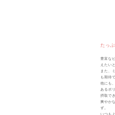
たっぷ
豊富な
えたい
また、
も期待
他にも
あるポ
摂取で
爽やか
ず。
いつも