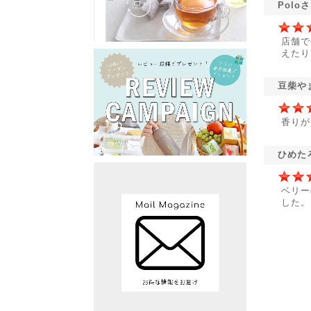
Polo
店舗で
えたり
豆柴や
香りが
ひめた
ベリー
した。