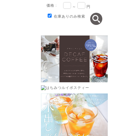
価格 :
～
円
在庫ありのみ検索