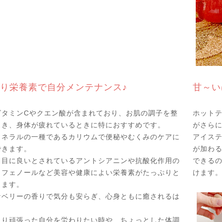
り栄養素で自分メンテナンス♪
甘～い
ビタミンCやクエン酸が含まれており、お肌の調子を整
ホット
とき、身体が疲れているときに特におすすめです。
がさら
ミネラルの一種であるカリウムで便秘やむくみのケアに
アイステ
できます。
が加わ
、目に良いとされているアントシアニンや抗酸化作用の
できる
リフェノールなど美容や健康によい栄養素がたっぷりと
けます
きます。
なベリーの香りで気分も安らぎ、心身ともに癒されるは
より頑張った自分を労わりたい時や、ちょっとした体調