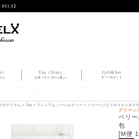
BELX】
es）
Tea（Size）
Gift&Set
ギフト&セット
選ぶ）
お茶（サイズから選ぶ）
てのアイテム
>
Tea
>
プレミアム ハーバルティー
> ベリーハイビスカスルイボスティー 
グリーン
ベリー
包
[M便 1