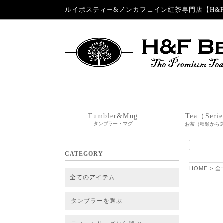
ルイボスティー&ノンカフェイン紅茶専門店【H&F 
Tumbler&Mug
Tea（Seri
タンブラー・マグ
お茶（種類から
CATEGORY
HOME
>
全
全てのアイテム
タンブラーを選ぶ
タンブラー
タンブラー交換パーツ・カバー