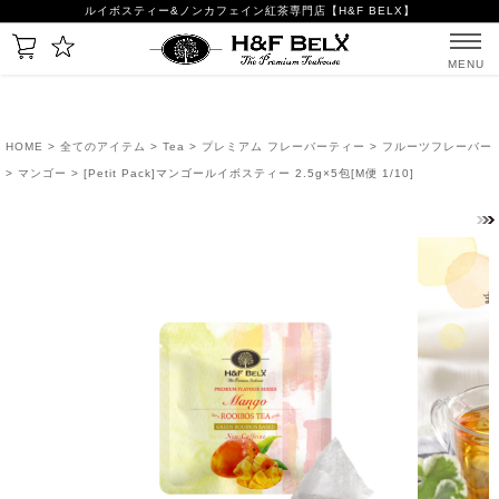
ルイボスティー&ノンカフェイン紅茶専門店【H&F BELX】
MENU
HOME
>
全てのアイテム
>
Tea
>
プレミアム フレーバーティー
>
フルーツフレーバー
>
マンゴー
> [Petit Pack]マンゴールイボスティー 2.5g×5包[M便 1/10]