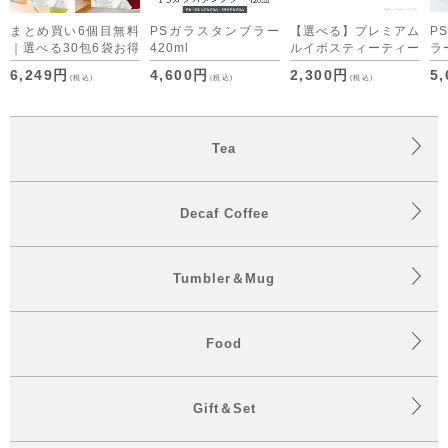
まとめ買い6個目無料
PSガラスタンブラー
【選べる】プレミアム
P
｜選べる30包6袋お得
420ml
ルイボスティーティー
ラー
セット デカフェコー
バッグ・デカフェコー
6,249円
4,600円
2,300円
5
(税込)
(税込)
(税込)
ヒーも仲間入り
ヒー アソート （ON
time/OFF time） [M
便 1/1]
Tea
Decaf Coffee
Tumbler＆Mug
Food
Gift＆Set