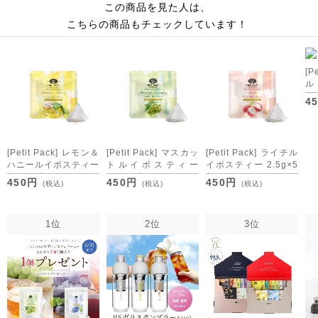
この商品を見た人は、
こちらの商品もチェックしています！
[P
2.
4
[M
[Petit Pack] レモン＆
[Petit Pack] マスカッ
[Petit Pack] ライチル
ハニールイボスティー
トルイボスティー
イボスティー 2.5g×5
2.5g×5包
2.5g×5包
包
450円
450円
450円
(税込)
(税込)
(税込)
[M便 1/10]
[M便 1/10]
[M便 1/10]
1位
2位
3位