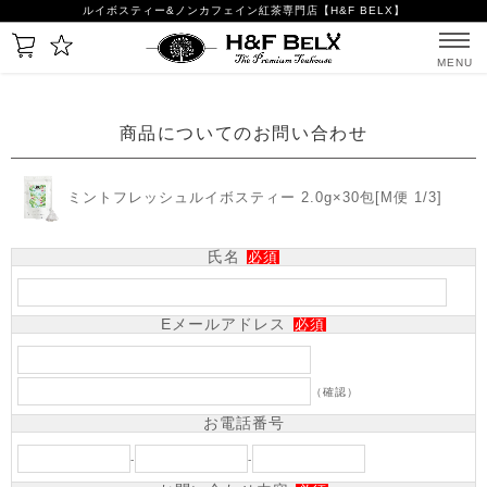
ルイボスティー&ノンカフェイン紅茶専門店【H&F BELX】
MENU
商品についてのお問い合わせ
ミントフレッシュルイボスティー 2.0g×30包[M便 1/3]
氏名
必須
Eメールアドレス
必須
（確認）
お電話番号
-
-