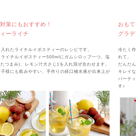
対策にもおすすめ！
おもて
ィーライチ
グラデ
を入れたライチルイボスティーのレシピです。
冷たく
ライチルイボスティー500mlにガムシロップ一つ、塩
れて。
 (ふたつまみ)、レモン汁大さじ1を入れ混ぜ合わせます。
だんだ
お子様にも飲みやすい、手作りの経口補水液が出来上が
キレイな
パーテ
す♪