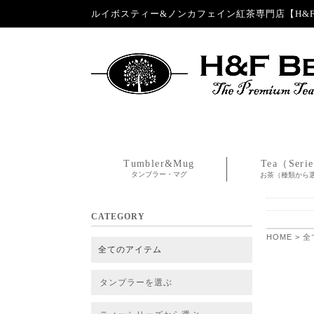
ルイボスティー&ノンカフェイン紅茶専門店【H&F 
Tumbler&Mug
Tea（Seri
タンブラー・マグ
お茶（種類から
CATEGORY
HOME
>
全
全てのアイテム
タンブラーを選ぶ
タンブラー
タンブラー交換パーツ・カバー