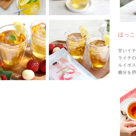
ほっこ
甘いイ
ライチ
ルイボス
糖分を摂