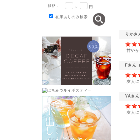
価格 :
～
円
在庫ありのみ検索
りかさ
甘やか
Fさん
友人に
YAさ
友人に