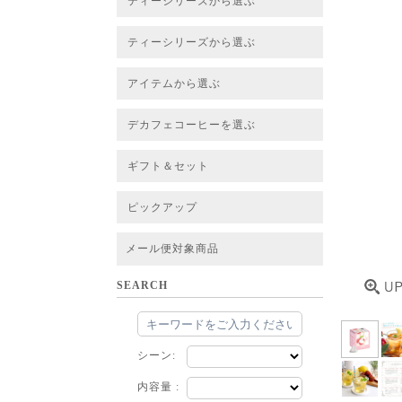
ティーシリーズから選ぶ
すべてのお茶一覧
ベーシックティー
フレーバーティー
はちみつルイボスティー
チャイルイボスティー
ハーブブレンドティー
穀物ブレンドティー
アソート
ティーシリーズから選ぶ
すべてのお茶一覧
ベーシックティー
フレーバーティー
はちみつルイボスティー
チャイルイボスティー
ハーブブレンドティー
穀物ブレンドティー
ルイボススープティー
アソート
アイテムから選ぶ
すべてのお茶一覧
グリーンルイボスベース
ピュアルイボスベース
ハニーブッシュベース
プレミアム個包装
30包/100包ボリュームパック
スタンダード 20包
CUBE 20包
プチシリーズ 5包
デカフェコーヒーを選ぶ
デカフェコーヒー一覧
デカフェコーヒーまとめ買い
ギフト＆セット
ギフト＆セット一覧
初めてセット
選べるセット
お茶のセット
タンブラー付きセット
アソート
ラッピング・その他
ピックアップ
フード
定期購入
お得なまとめ買いサービス
法人お取引をご希望のお客様
ルイボスティー茶葉 バルク販売
メール便対象商品
SEARCH
シーン:
内容量 :