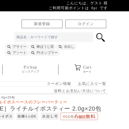
こんにちは、ゲスト 様
ご利用可能ポイントは 0pt です
新規登録
ログイン
アサイー
棒ほうじ茶
水出し
アソート
PSタンブラー
Pickup
Cart
ピックアップ
カート
クーポン情報
お気に入り一覧
送料とお支払い方法について
0g×20包
ルイボスベースのフレーバーティー
BE］ライチルイボスティー 2.0g×20包