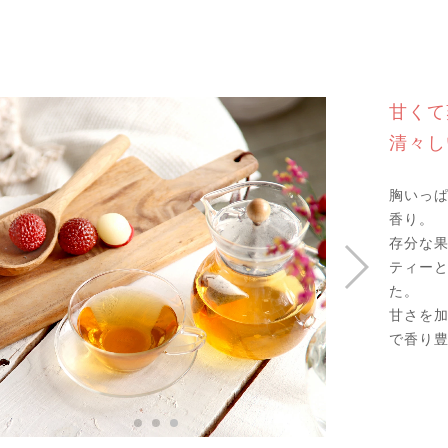
甘くて
清々し
胸いっ
香り。
存分な
ティー
た。
甘さを
で香り