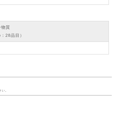
ー物質
：28品目）
ー
さい。