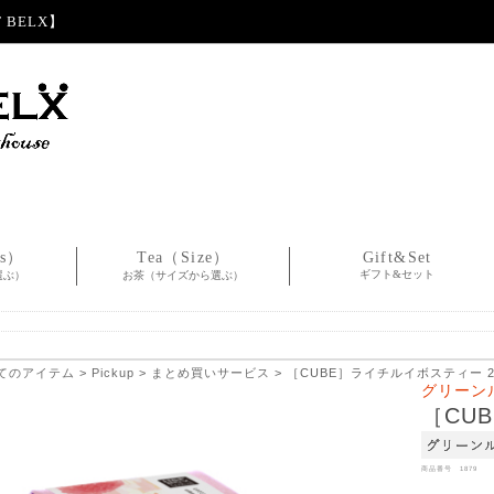
BELX】
es）
Tea（Size）
Gift&Set
ギフト&セット
選ぶ）
お茶（サイズから選ぶ）
てのアイテム
>
Pickup
>
まとめ買いサービス
> ［CUBE］ライチルイボスティー 2.
グリーン
［CU
商品番号 1879