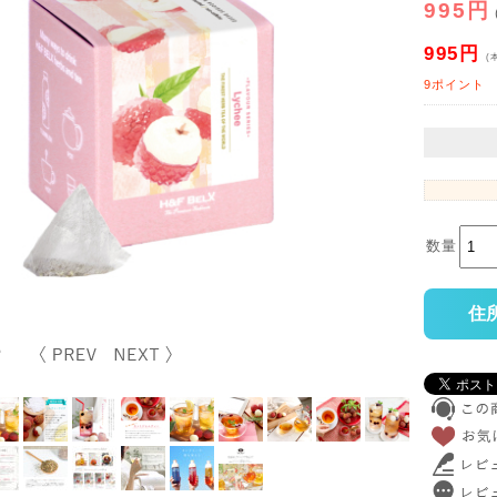
995円
995円
(
9ポイント
数量
住