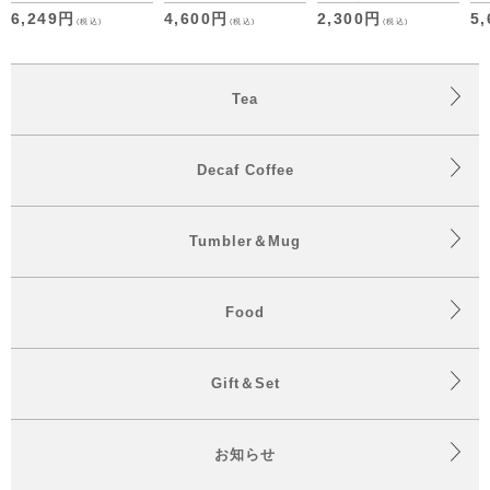
セット デカフェコー
バッグ・デカフェコー
6,249円
4,600円
2,300円
5
(税込)
(税込)
(税込)
ヒーも仲間入り
ヒー アソート （ON
time/OFF time） [M
便 1/1]
Tea
Decaf Coffee
Tumbler＆Mug
Food
Gift＆Set
お知らせ