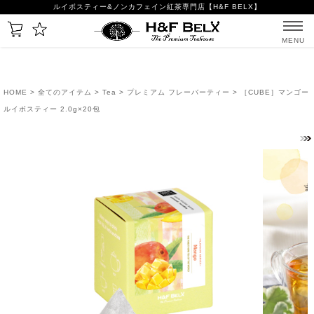
ルイボスティー&ノンカフェイン紅茶専門店【H&F BELX】
MENU
HOME
>
全てのアイテム
>
Tea
>
プレミアム フレーバーティー
> ［CUBE］マンゴー
ルイボスティー 2.0g×20包