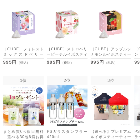
［CUBE］フォレスト
［CUBE］ストロベリ
［CUBE］アップルシ
［
ミックスドベリー
ーピーチルイボスティ
ナモンルイボスティー
ン
2.0g×20包
ー 2.0g×20包
2.0g×20包
2.
995円
995円
995円
9
(税込)
(税込)
(税込)
1位
2位
3位
まとめ買い6個目無料
PSガラスタンブラー
【選べる】プレミアム
P
｜選べる30包6袋お得
420ml
ルイボスティーティー
ラー