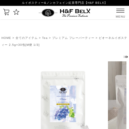
ルイボスティー&ノンカフェイン紅茶専門店【H&F BELX】
MENU
HOME
>
全てのアイテム
>
Tea
>
プレミアム フレーバーティー
> ピオーネルイボステ
ィー 2.5g×30包[M便 1/3]