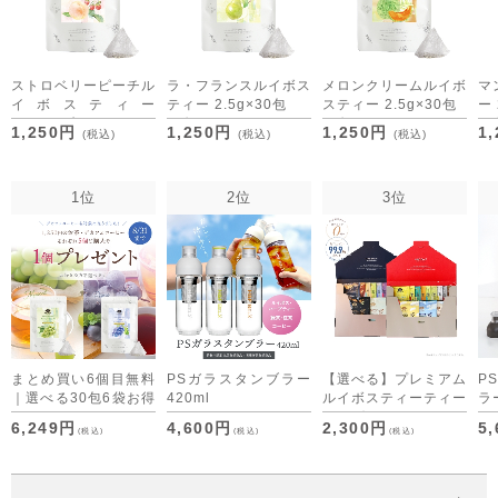
ストロベリーピーチル
ラ・フランスルイボス
メロンクリームルイボ
マ
イボスティー
ティー 2.5g×30包
スティー 2.5g×30包
ー 
2.5g×30包
[M便 1/3]
[M便 1/3]
[M
1,250円
1,250円
1,250円
1
(税込)
(税込)
(税込)
[M便 1/3]
1位
2位
3位
まとめ買い6個目無料
PSガラスタンブラー
【選べる】プレミアム
P
｜選べる30包6袋お得
420ml
ルイボスティーティー
ラー
セット デカフェコー
バッグ・デカフェコー
6,249円
4,600円
2,300円
5
(税込)
(税込)
(税込)
ヒーも仲間入り
ヒー アソート （ON
time/OFF time） [M
便 1/1]