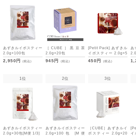
あずきルイボスティー
［CUBE］黒豆茶
[Petit Pack] あずきル
あ
2.0g×100包
2.0g×20包
イボスティー 2.0g×5
2.
[M便 1/1]
包
[M
2,950円
945円
450円
1
(税込)
(税込)
(税込)
[M便 1/10]
1位
2位
3位
あずきルイボスティー
あずきルイボスティー
［CUBE］あずきルイ
[P
2.0g×30包
[M便 1/3]
2.0g×100包
[M便
ボスティー 2.0g×20
イ