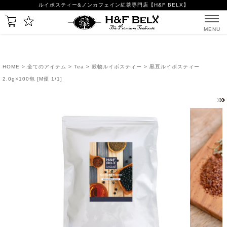
ルイボスティー&ノンカフェイン紅茶専門店【H&F BELX】
MENU
HOME
>
全てのアイテム
>
Tea
>
穀物ルイボスティー
> 黒豆ルイボスティー
2.0g×100包 [M便 1/1]