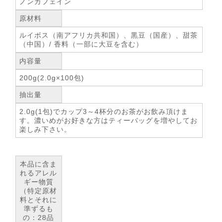
ノンカフェイン
原材料
ルイボス（南アフリカ共和国）、黒豆（国産）、甜茶
（中国）/ 香料（一部に大豆を含む）
内容量
200g(2.0g×100包)
抽出量
2.0g(1包)でカップ3～4杯分のお茶がお飲み頂けま
す。濃いめがお好きな方はティーバッグを増やしてお
楽しみ下さい。
本品に含ま
れるアレル
ギー物質
（特定原材
料とそれに
準ずるも
の：28品