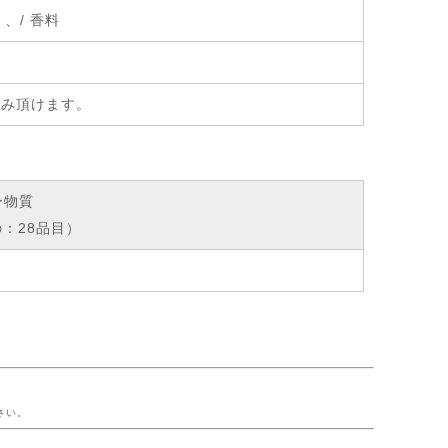
、/ 香料
飲み頂けます。
ー物質
：28品目）
ー
さい。