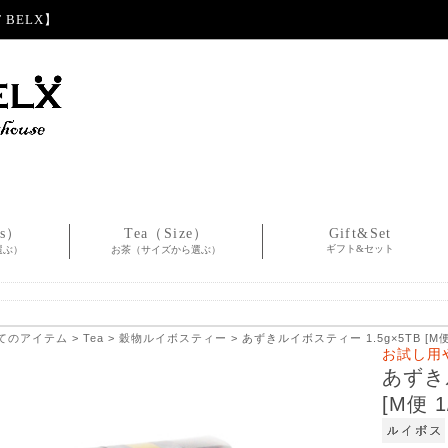
BELX】
es）
Tea（Size）
Gift&Set
ギフト&セット
選ぶ）
お茶（サイズから選ぶ）
てのアイテム
>
Tea
>
穀物ルイボスティー
> あずきルイボスティー 1.5g×5TB [M便 
お試し用
あずきル
[M便 1