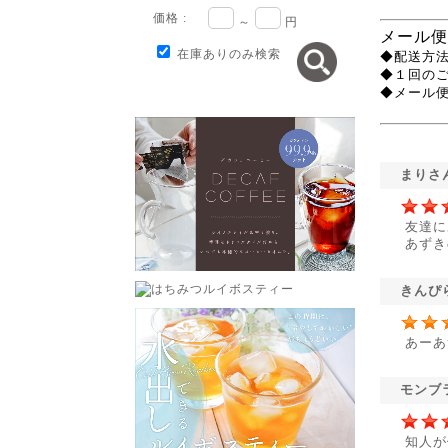
価格 :
～
円
メール便
在庫ありのみ検索
◆配送方法
◆１回の
◆メール
まりさ
友達に
あずき
きんぴ
あーあ
モンブ
知人が