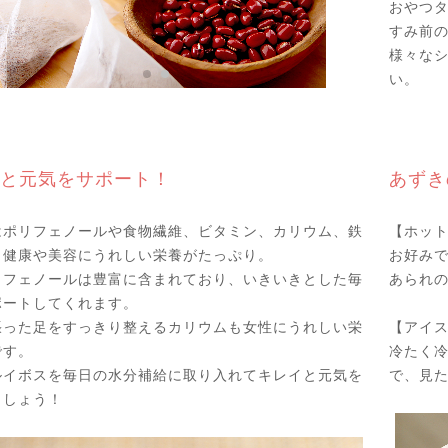
おやつ
すみ前の
様々な
い。
と元気をサポート！
あずき
はポリフェノールや食物繊維、ビタミン、カリウム、鉄
【ホッ
、健康や美容にうれしい栄養がたっぷり。
お好み
リフェノールは豊富に含まれており、いきいきとした毎
あられ
ポートしてくれます。
張った足をすっきり整えるカリウムも女性にうれしい栄
【アイ
です。
冷たく
ルイボスを毎日の水分補給に取り入れてキレイと元気を
で、見た
ましょう！