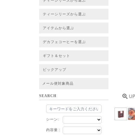
ティーシリーズから選ぶ
すべてのお茶一覧
ベーシックティー
フレーバーティー
はちみつルイボスティー
チャイルイボスティー
ハーブブレンドティー
穀物ブレンドティー
アソート
ティーシリーズから選ぶ
すべてのお茶一覧
ベーシックティー
フレーバーティー
はちみつルイボスティー
チャイルイボスティー
ハーブブレンドティー
穀物ブレンドティー
ルイボススープティー
アソート
アイテムから選ぶ
すべてのお茶一覧
グリーンルイボスベース
ピュアルイボスベース
ハニーブッシュベース
プレミアム個包装
30包/100包ボリュームパック
スタンダード 20包
CUBE 20包
プチシリーズ 5包
デカフェコーヒーを選ぶ
デカフェコーヒー一覧
デカフェコーヒーまとめ買い
ギフト＆セット
ギフト＆セット一覧
初めてセット
選べるセット
お茶のセット
タンブラー付きセット
アソート
ラッピング・その他
ピックアップ
フード
定期購入
お得なまとめ買いサービス
法人お取引をご希望のお客様
ルイボスティー茶葉 バルク販売
メール便対象商品
SEARCH
シーン:
内容量 :