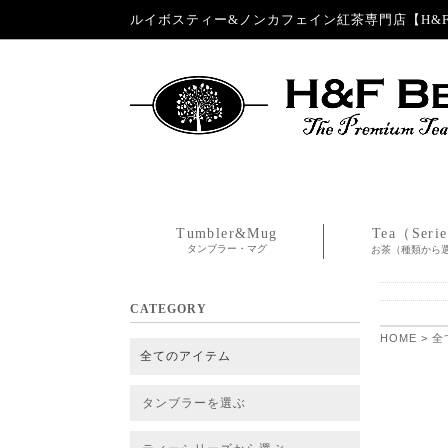
ルイボスティー&ノンカフェイン紅茶専門店【H&F 
Tumbler&Mug
Tea（Seri
タンブラー・マグ
お茶（種類から
CATEGORY
HOME
>
全
全てのアイテム
タンブラーを選ぶ
タンブラー
タンブラー交換パーツ・カバー