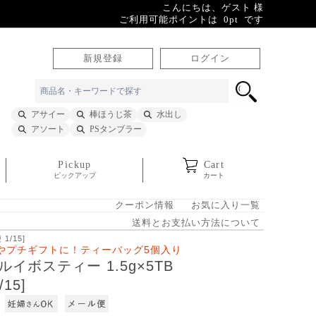
こんにちは、ゲスト 様
ご利用可能ポイントは 0pt です
新規登録
ログイン
アサイー
棒ほうじ茶
水出し
アソート
PSタンブラー
Pickup
Cart
ピックアップ
カート
クーポン情報
お気に入り一覧
送料とお支払い方法について
1/15]
やプチギフトに！ティーバッグ5個入り
イボスティー 1.5g×5TB
/15]