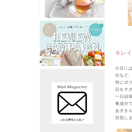
キレイ
小豆に
分など
特にポ
日をサ
一日頑
養成分
あずき
目指し