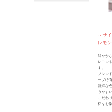
～サイ
レモン
鮮やか
レモン
す。
ブレン
ーブ特
新鮮な
みやす
こだわ
杯をお