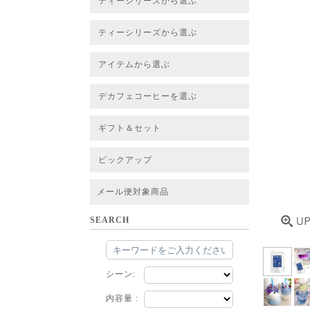
ティーシリーズから選ぶ
すべてのお茶一覧
ベーシックティー
フレーバーティー
はちみつルイボスティー
チャイルイボスティー
ハーブブレンドティー
穀物ブレンドティー
アソート
ティーシリーズから選ぶ
すべてのお茶一覧
ベーシックティー
フレーバーティー
はちみつルイボスティー
チャイルイボスティー
ハーブブレンドティー
穀物ブレンドティー
ルイボススープティー
アソート
アイテムから選ぶ
すべてのお茶一覧
グリーンルイボスベース
ピュアルイボスベース
ハニーブッシュベース
プレミアム個包装
30包/100包ボリュームパック
スタンダード 20包
CUBE 20包
プチシリーズ 5包
デカフェコーヒーを選ぶ
デカフェコーヒー一覧
デカフェコーヒーまとめ買い
ギフト＆セット
ギフト＆セット一覧
初めてセット
選べるセット
お茶のセット
タンブラー付きセット
アソート
ラッピング・その他
ピックアップ
フード
定期購入
お得なまとめ買いサービス
法人お取引をご希望のお客様
ルイボスティー茶葉 バルク販売
メール便対象商品
SEARCH
シーン:
内容量 :