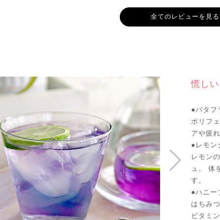
全てのレビューを見る
慌しい
●バタフ
ポリフ
アや疲
●レモン
レモン
ュ。 体
す。
●ハニー
はちみ
ビタミ