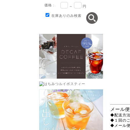
価格 :
～
円
在庫ありのみ検索
メール便
◆配送方法
◆１回の
◆メール