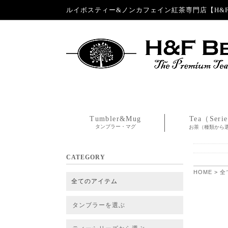
ルイボスティー&ノンカフェイン紅茶専門店【H&F 
Tumbler&Mug
Tea（Seri
タンブラー・マグ
お茶（種類から
CATEGORY
HOME
>
全
全てのアイテム
タンブラーを選ぶ
タンブラー
タンブラー交換パーツ・カバー