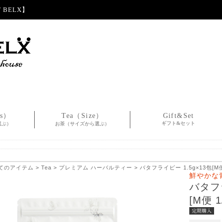
BELX】
es）
Tea（Size）
Gift&Set
ギフト&セット
選ぶ）
お茶（サイズから選ぶ）
てのアイテム
>
Tea
>
プレミアム ハーバルティー
> バタフライピー 1.5g×13包[M便 
鮮やかな
バタフラ
[M便 1