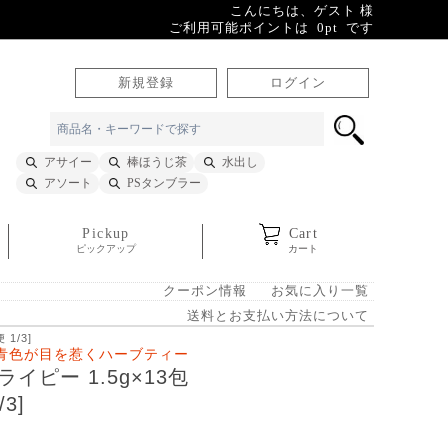
こんにちは、ゲスト 様
ご利用可能ポイントは 0pt です
新規登録
ログイン
アサイー
棒ほうじ茶
水出し
アソート
PSタンブラー
Pickup
Cart
ピックアップ
カート
クーポン情報
お気に入り一覧
送料とお支払い方法について
1/3]
青色が目を惹くハーブティー
イピー 1.5g×13包
/3]