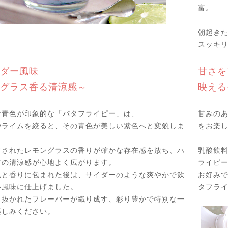
富。
朝起きた
スッキ
ダー風味
甘さを
グラス香る清涼感～
映える
な青色が印象的な「バタフライピー」は、
甘みの
やライムを絞ると、その青色が美しい紫色へと変貌しま
をお楽
ドされたレモングラスの香りが確かな存在感を放ち、ハ
乳酸飲料
有の清涼感が心地よく広がります。
ライピ
色と香りに包まれた後は、サイダーのような爽やかで飲
お好み
い風味に仕上げました。
タフラ
り抜かれたフレーバーが織り成す、彩り豊かで特別な一
楽しみください。