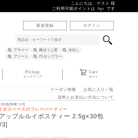
こんにちは、ゲスト 様
ご利用可能ポイントは 0pt です
新規登録
ログイン
アサイー
棒ほうじ茶
水出し
アソート
PSタンブラー
Pickup
Cart
ピックアップ
カート
クーポン情報
お気に入り一覧
送料とお支払い方法について
0包[M便 1/3]
イボスベースのフレーバーティー
アップルルイボスティー 2.5g×30包
/3]