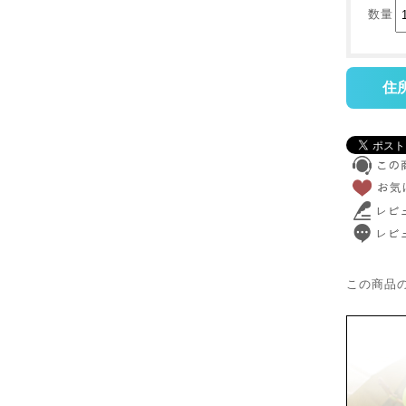
数量
住
この商品