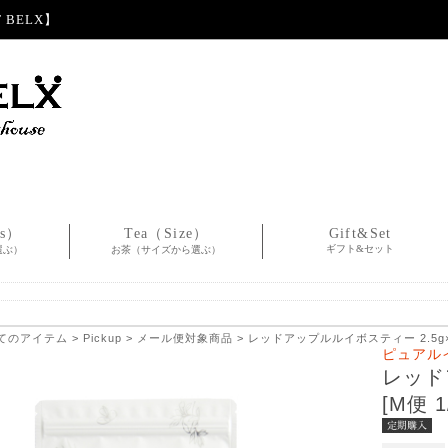
BELX】
es）
Tea（Size）
Gift&Set
ギフト&セット
選ぶ）
お茶（サイズから選ぶ）
てのアイテム
>
Pickup
>
メール便対象商品
> レッドアップルルイボスティー 2.5g×3
ピュアル
レッド
[M便 1