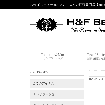
ルイボスティー&ノンカフェイン紅茶専門店【H&F 
Tumbler&Mug
Tea（Seri
タンブラー・マグ
お茶（種類から
CATEGORY
HOME
>
全
全てのアイテム
タンブラーを選ぶ
タンブラー
タンブラー交換パーツ・カバー