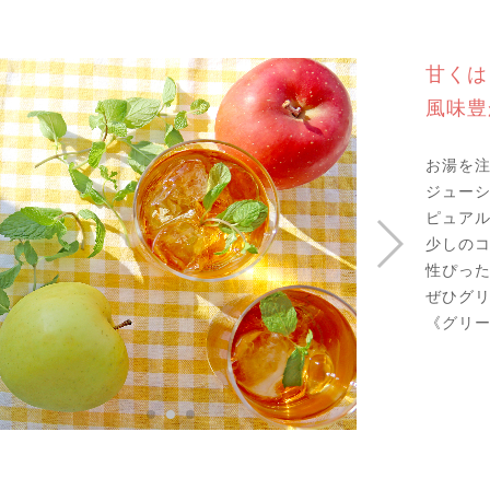
甘くは
風味豊
お湯を
ジュー
ピュア
少しの
性ぴっ
ぜひグ
《グリ