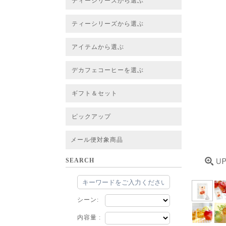
ティーシリーズから選ぶ
すべてのお茶一覧
ベーシックティー
フレーバーティー
はちみつルイボスティー
チャイルイボスティー
ハーブブレンドティー
穀物ブレンドティー
アソート
ティーシリーズから選ぶ
すべてのお茶一覧
ベーシックティー
フレーバーティー
はちみつルイボスティー
チャイルイボスティー
ハーブブレンドティー
穀物ブレンドティー
ルイボススープティー
アソート
アイテムから選ぶ
すべてのお茶一覧
グリーンルイボスベース
ピュアルイボスベース
ハニーブッシュベース
プレミアム個包装
30包/100包ボリュームパック
スタンダード 20包
CUBE 20包
プチシリーズ 5包
デカフェコーヒーを選ぶ
デカフェコーヒー一覧
デカフェコーヒーまとめ買い
ギフト＆セット
ギフト＆セット一覧
初めてセット
選べるセット
お茶のセット
タンブラー付きセット
アソート
ラッピング・その他
ピックアップ
フード
定期購入
お得なまとめ買いサービス
法人お取引をご希望のお客様
ルイボスティー茶葉 バルク販売
メール便対象商品
SEARCH
シーン:
内容量 :