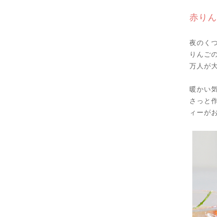
赤りん
夜のく
りんご
万人が
暖かい
さっと
ィーが