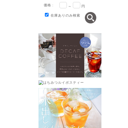
価格 :
～
円
在庫ありのみ検索