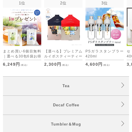
1位
2位
3位
まとめ買い6個目無料
【選べる】プレミアム
PSガラスタンブラー
｜選べる30包6袋お得
ルイボスティーティー
420ml
40
セット デカフェコー
バッグ・デカフェコー
6,249円
2,300円
4,600円
3
(税込)
(税込)
(税込)
ヒーも仲間入り
ヒー アソート （ON
time/OFF time） [M
便 1/1]
Tea
Decaf Coffee
Tumbler＆Mug