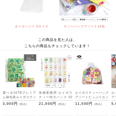
オーガンジー Sサイズ
ティーバッグアソート18包
この商品を見た人は、
こちらの商品もチェックしています！
選べる50TBプレミア
各種業務用 ルイボス
ルイボスティーバッグ
ル
ム個包装ルイボスティ
ティー特大パック 30
アソートたっぷりセッ
ア
ー [M便 1/1]
包×20袋入
ト 15種以上200包入
[M
3,000円
21,000円
11,000円
5
(税込)
(税込)
(税込)
り 200TB