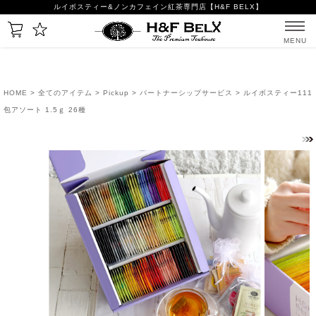
ルイボスティー&ノンカフェイン紅茶専門店【H&F BELX】
MENU
HOME
>
全てのアイテム
>
Pickup
>
パートナーシップサービス
> ルイボスティー111
包アソート 1.5ｇ 26種