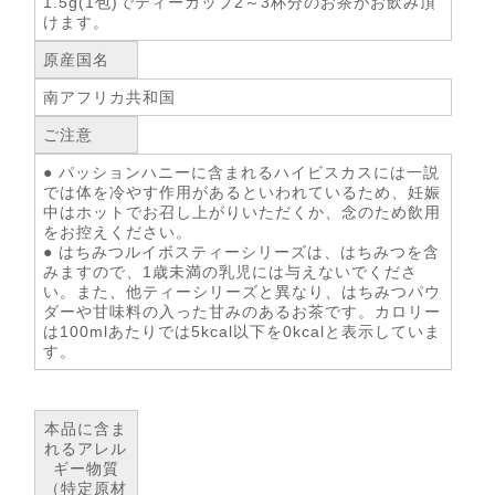
1.5g(1包)でティーカップ2～3杯分のお茶がお飲み頂
けます。
原産国名
南アフリカ共和国
ご注意
● パッションハニーに含まれるハイビスカスには一説
では体を冷やす作用があるといわれているため、妊娠
中はホットでお召し上がりいただくか、念のため飲用
をお控えください。
● はちみつルイボスティーシリーズは、はちみつを含
みますので、1歳未満の乳児には与えないでくださ
い。また、他ティーシリーズと異なり、はちみつパウ
ダーや甘味料の入った甘みのあるお茶です。カロリー
は100mlあたりでは5kcal以下を0kcalと表示していま
す。
本品に含ま
れるアレル
ギー物質
（特定原材