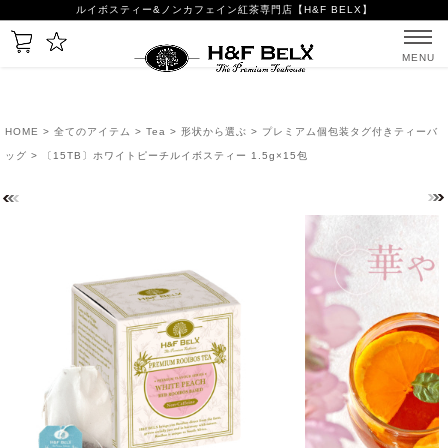
ルイボスティー&ノンカフェイン紅茶専門店【H&F BELX】
MENU
HOME
>
全てのアイテム
>
Tea
>
形状から選ぶ
>
プレミアム個包装タグ付きティーバ
ッグ
> 〔15TB〕ホワイトピーチルイボスティー 1.5g×15包