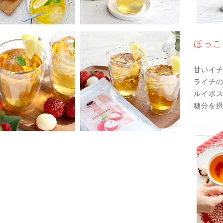
ほっこ
甘いイ
ライチ
ルイボス
糖分を摂