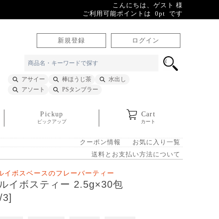
こんにちは、ゲスト 様
ご利用可能ポイントは 0pt です
新規登録
ログイン
アサイー
棒ほうじ茶
水出し
アソート
PSタンブラー
Pickup
Cart
ピックアップ
カート
クーポン情報
お気に入り一覧
送料とお支払い方法について
ルイボスベースのフレーバーティー
ルイボスティー 2.5g×30包
/3]