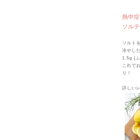
熱中症
ソルテ
ソルト
冷やした
1.5g
これで
り！
詳しいレ