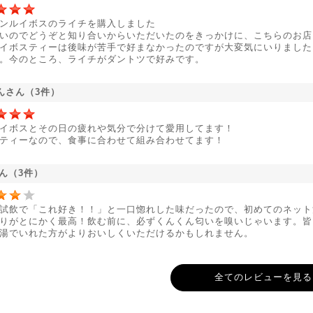
ンルイボスのライチを購入しました
いのでどうぞと知り合いからいただいたのをきっかけに、こちらのお店
イボスティーは後味が苦手で好まなかったのですが大変気にいりました
。今のところ、ライチがダントツで好みです。
んさん（3件）
イボスとその日の疲れや気分で分けて愛用してます！
ティーなので、食事に合わせて組み合わせてます！
さん（3件）
試飲で「これ好き！！」と一口惚れした味だったので、初めてのネット
りがとにかく最高！飲む前に、必ずくんくん匂いを嗅いじゃいます。皆
湯でいれた方がよりおいしくいただけるかもしれません。
全てのレビューを見る