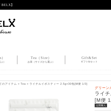
BELX】
es）
Tea（Size）
Gift&Set
ギフト&セット
選ぶ）
お茶（サイズから選ぶ）
てのアイテム
>
Tea
> ライチルイボスティー 2.5g×30包[M便 1/3]
グリーン
ライチ
[M便 1