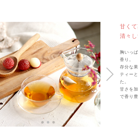
甘くて
清々し
胸いっ
香り。
存分な
ティー
た。
甘さを
で香り