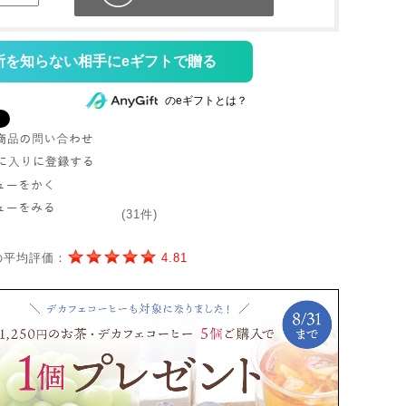
所を知らない相手にeギフトで贈る
のeギフトとは？
(31件)
の平均評価：
4.81