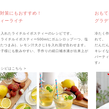
対策にもおすすめ！
おもて
ィーライチ
グラデ
を入れたライチルイボスティーのレシピです。
冷たく
ライチルイボスティー500mlにガムシロップ一つ、塩
れて。
 (ふたつまみ)、レモン汁大さじ1を入れ混ぜ合わせます。
だんだ
お子様にも飲みやすい、手作りの経口補水液が出来上が
キレイな
パーテ
す♪
シピはこちら >