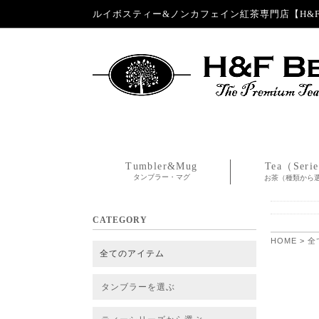
ルイボスティー&ノンカフェイン紅茶専門店【H&F 
Tumbler&Mug
Tea（Seri
タンブラー・マグ
お茶（種類から
CATEGORY
HOME
>
全
全てのアイテム
タンブラーを選ぶ
タンブラー
タンブラー交換パーツ・カバー