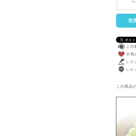
住
この商品