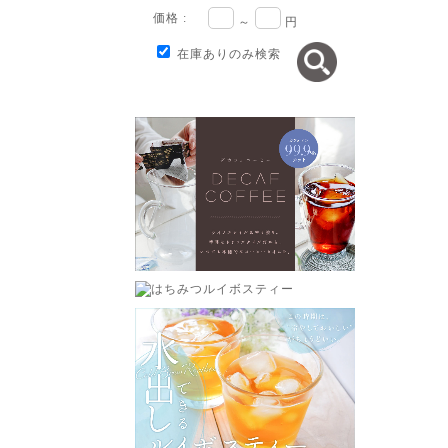
価格 :
～
円
在庫ありのみ検索