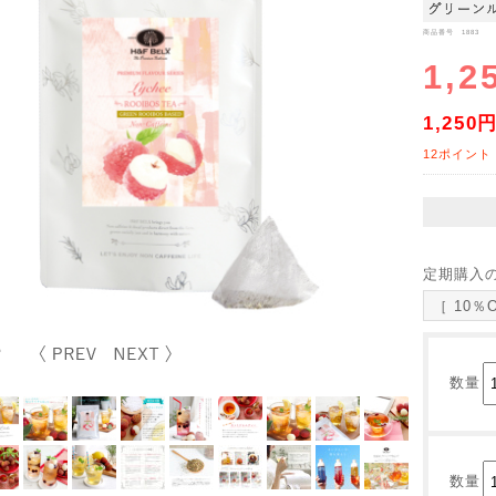
商品番号 1883
1,2
1,250
12ポイント
定期購入
［ 10％
数量
数量