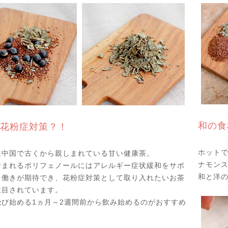
和の食
花粉症対策？！
ホット
は中国で古くから親しまれている甘い健康茶。
ナモン
含まれるポリフェノールにはアレルギー症状緩和をサポ
和と洋の
る働きが期待でき、花粉症対策として取り入れたいお茶
注目されています。
飛び始める1ヵ月～2週間前から飲み始めるのがおすすめ