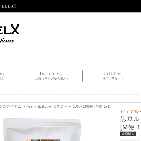
BELX】
es）
Tea（Size）
Gift&Set
ギフト&セット
選ぶ）
お茶（サイズから選ぶ）
てのアイテム
>
Tea
> 黒豆ルイボスティー 2.0g×100包 [M便 1/1]
ピュアル
黒豆ルイ
[M便 1