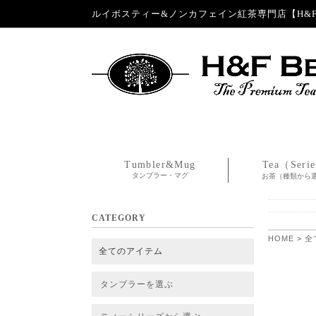
ルイボスティー&ノンカフェイン紅茶専門店【H&F 
Tumbler&Mug
Tea（Seri
タンブラー・マグ
お茶（種類から
CATEGORY
HOME
>
全
全てのアイテム
タンブラーを選ぶ
タンブラー
タンブラー交換パーツ・カバー