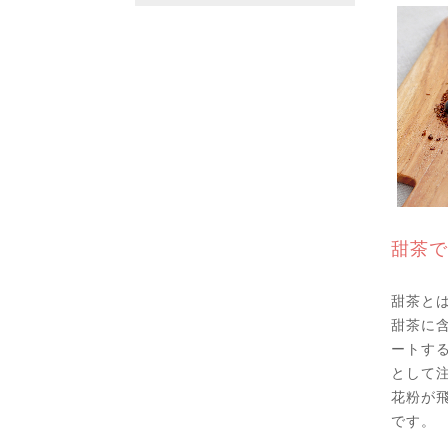
甜茶で
甜茶と
甜茶に
ートす
として
花粉が
です。