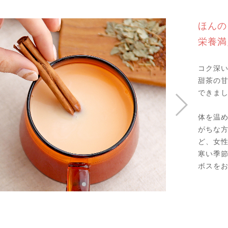
ほんの
栄養満
コク深
甜茶の
できまし
体を温
がちな
ど、女
寒い季
ボスを