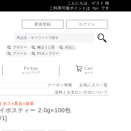
こんにちは、ゲスト 様
ご利用可能ポイントは 0pt です
新規登録
ログイン
アサイー
棒ほうじ茶
水出し
アソート
PSタンブラー
Pickup
Cart
ピックアップ
カート
クーポン情報
お気に入り一覧
送料とお支払い方法について
イボス×黒豆×甜茶
ボスティー 2.0g×100包
/1]