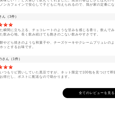
美味しい！」と大喜びで飲んでくれました。黒豆の香ばしさとほんのり
ノンカフェインで安心して子どもに与えられるので、我が家の定番にな
oさん（3件）
た瞬間に立ち上る、チョコレートのような甘みを感じる香り。飲んでみ
た飲み心地。長く飲み続けても飽きのこない飲みやすさです。
餅やどら焼きのような和菓子や、チーズケーキやクレームブリュレのよ
ホッとするお味です。
のさん（1件）
いつもリピ買いしていた黒豆ですが、ネット限定で100包を見つけて即
お得だし、ポストに配送なので助かります。
全てのレビューを見る