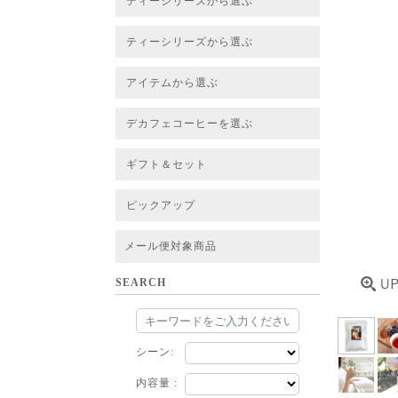
ティーシリーズから選ぶ
すべてのお茶一覧
ベーシックティー
フレーバーティー
はちみつルイボスティー
チャイルイボスティー
ハーブブレンドティー
穀物ブレンドティー
アソート
ティーシリーズから選ぶ
すべてのお茶一覧
ベーシックティー
フレーバーティー
はちみつルイボスティー
チャイルイボスティー
ハーブブレンドティー
穀物ブレンドティー
ルイボススープティー
アソート
アイテムから選ぶ
すべてのお茶一覧
グリーンルイボスベース
ピュアルイボスベース
ハニーブッシュベース
プレミアム個包装
30包/100包ボリュームパック
スタンダード 20包
CUBE 20包
プチシリーズ 5包
デカフェコーヒーを選ぶ
デカフェコーヒー一覧
デカフェコーヒーまとめ買い
ギフト＆セット
ギフト＆セット一覧
初めてセット
選べるセット
お茶のセット
タンブラー付きセット
アソート
ラッピング・その他
ピックアップ
フード
定期購入
お得なまとめ買いサービス
法人お取引をご希望のお客様
ルイボスティー茶葉 バルク販売
メール便対象商品
SEARCH
シーン:
内容量 :