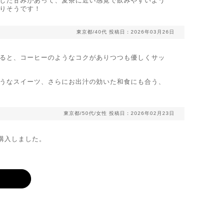
した甘みがあって、麦茶に近い感覚で飲みやすいよう
りそうです！
東京都/40代
投稿日：2026年03月26日
ると、コーヒーのようなコクがありつつも優しくサッ
うなスイーツ、さらにお出汁の効いた和食にも合う、
東京都/50代/女性
投稿日：2026年02月23日
購入しました。