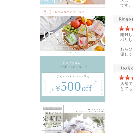
スは「
です。
Ring
開封し
パリし
わらび
優しく
りのり
店舗で
とても