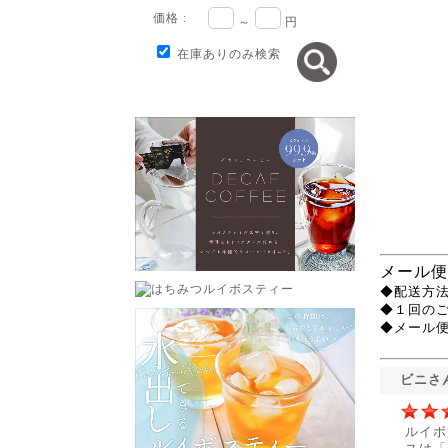
価格 :
～
円
在庫ありのみ検索
メール便
◆配送方法
◆１回の
◆メール
ビニさ
ルイボ