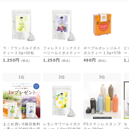
ラ・フランスルイボス
フォレストミックスド
ネーブルオレンジルイ
ピ
ティー 2.5g×30包
ベリールイボスティー
ボスティー 1.5g×5TB
ー 
[M便 1/3]
2.5g×30包
[M便 1/15]
[M
1,250円
1,250円
490円
1
(税込)
(税込)
(税込)
[M便 1/3]
1位
2位
3位
まとめ買い6個目無料
レモンサワールイボス
PSステンレスタンブ