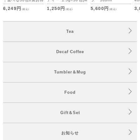
｜選べる30包6袋お得
ティー 1.5g×30包
[M
ラー 360ml
40
セット デカフェコー
便 1/3]
6,249円
1,250円
5,600円
3
(税込)
(税込)
(税込)
ヒーも仲間入り
Tea
Decaf Coffee
Tumbler＆Mug
Food
Gift＆Set
お知らせ